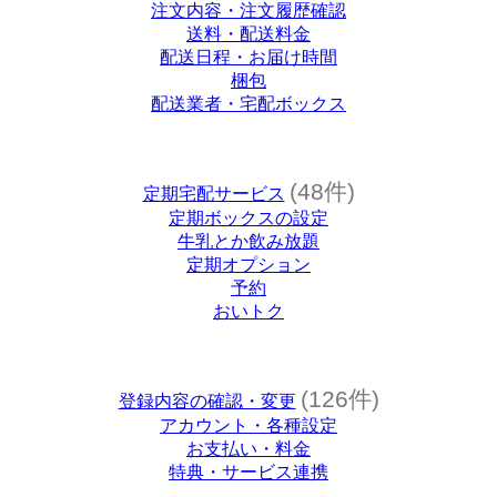
注文内容・注文履歴確認
送料・配送料金
配送日程・お届け時間
梱包
配送業者・宅配ボックス
(48件)
定期宅配サービス
定期ボックスの設定
牛乳とか飲み放題
定期オプション
予約
おいトク
(126件)
登録内容の確認・変更
アカウント・各種設定
お支払い・料金
特典・サービス連携