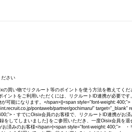
ください
isixの買い物でリクルート等のポイントを使う方法を教えてくだ
xでリクルートIDに紐づくポイントをご利用いただくには、リクルートID連
</span>||<span style="font-weight: 400;
int.recruit.co.jp/pontaweb/partner/gochimaru/" target="_blank"
ht: 400;">・すでにOisix会員のお客様で、リクルートID連携がお済みでない場合
登録をしてしまいました] をご参照いただき、一度Oisix会員
ルートID連携がお済みのお客様</span>|<span style="font-wei