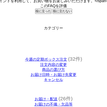
イントを利用して、お買い物をお楽しみいただけます。</span
このFAQを評価
役に立った
役に立たない
カテゴリー
(32件)
今週の定期ボックス注文
注文内容の変更
商品の選び方
お届け日時・お届け先変更
キャンセル
(26件)
お届け・配送
お届けの不備・欠品等