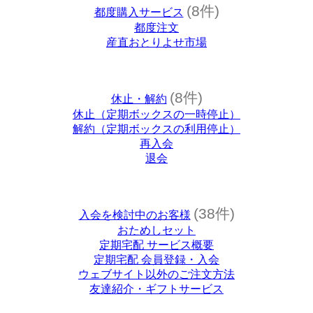
(8件)
都度購入サービス
都度注文
産直おとりよせ市場
(8件)
休止・解約
休止（定期ボックスの一時停止）
解約（定期ボックスの利用停止）
再入会
退会
(38件)
入会を検討中のお客様
おためしセット
定期宅配 サービス概要
定期宅配 会員登録・入会
ウェブサイト以外のご注文方法
友達紹介・ギフトサービス