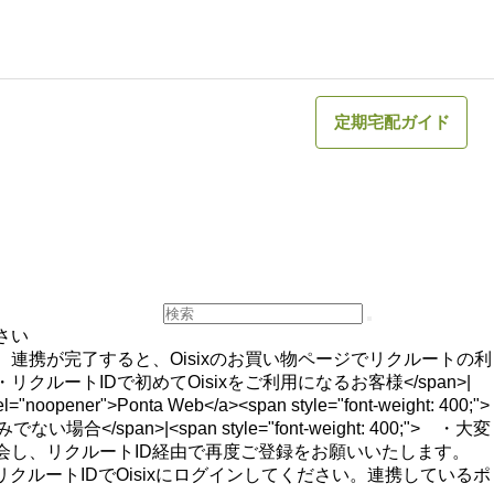
定期宅配ガイド
さい
携が必要です。連携が完了すると、Oisixのお買い物ページでリクルートの利
">・リクルートIDで初めてOisixをご利用になるお客様</span>|
 rel="noopener">Ponta Web</a><span style="font-weight: 400;">
</span>|<span style="font-weight: 400;"> ・大変
を退会し、リクルートID経由で再度ご登録をお願いいたします。
ght: 400;"> ・リクルートIDでOisixにログインしてください。連携しているポ