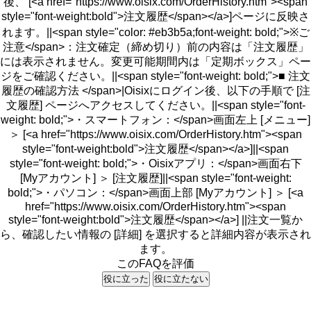
後、 [<a href="https://www.oisix.com/OrderHistory.htm"><span
style="font-weight:bold">注文履歴</span></a>]ページに反映さ
れます。||<span style="color: #eb3b5a;font-weight: bold;">※ご
注意</span>：注文確定（締め切り）前の内容は「注文履歴」
には表示されません。変更可能期間内は「定期ボックス」ペー
ジをご確認ください。||<span style="font-weight: bold;">■ 注文
履歴の確認方法 </span>|Oisixにログイン後、以下の手順で [注
文履歴] ページへアクセスしてください。||<span style="font-
weight: bold;">・スマートフォン：</span>画面左上 [メニュー]
＞ [<a href="https://www.oisix.com/OrderHistory.htm"><span
style="font-weight:bold">注文履歴</span></a>]||<span
style="font-weight: bold;">・Oisixアプリ：</span>画面右下
[Myアカウント] ＞ [注文履歴]||<span style="font-weight:
bold;">・パソコン：</span>画面上部 [Myアカウント] ＞ [<a
href="https://www.oisix.com/OrderHistory.htm"><span
style="font-weight:bold">注文履歴</span></a>] ||注文一覧か
ら、確認したい情報の [詳細] を選択すると詳細内容が表示され
ます。
このFAQを評価
役に立った
役に立たない