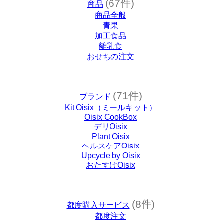
(67件)
商品
商品全般
青果
加工食品
離乳食
おせちの注文
(71件)
ブランド
Kit Oisix（ミールキット）
Oisix CookBox
デリOisix
Plant Oisix
ヘルスケアOisix
Upcycle by Oisix
おたすけOisix
(8件)
都度購入サービス
都度注文