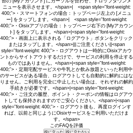
部の [Myアカウント] にカーソルを合わせ、ドロップダウンメ
ニューを表示させます。</span>| <span style="font-weight:
400;">・スマートフォンの場合：トップページ左上の [メニュ
ー] をタップします。</span>| <span style="font-weight:
400;">・Oisixアプリの場合：トップページ右下の [Myアカウン
ト] をタップします。</span>|<span style="font-weight:
400;">・画面上に表示される「ログアウト」ボタンをクリック
またはタップします。</span>|||ご注意ください||<span
style="font-weight: 400;">・ログアウトは一時的にOisixアカウ
ントからサイトアウトするだけで、サービスの利用を停止する
ものではありません。</span>|<span style="font-weight:
400;">・定期宅配サービスや牛乳とか飲み放題といった利用中
のサービスがある場合、ログアウトしても自動的に解約にはな
りません。ご利用を完全に中止したい場合は、それぞれの解約
手続きが必要です。</span>|<span style="font-weight:
400;">・ご注文の履歴、ポイント・クーポンの情報はログアウ
トしても保持されますのでご安心ください。</span>|<span
style="font-weight: 400;">・ログアウト後も、再度ログインす
れば、以前と同じようにOisixサービスをご利用いただけま
す。</span>
このFAQを評価
役に立った
役に立たない