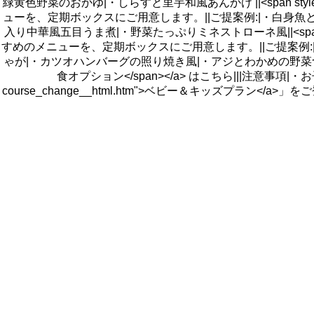
緑黄色野菜のおかゆ|・しらすと里芋和風あんかけ ||<span style
ューを、定期ボックスにご用意します。||ご提案例:|・白身
入り中華風五目うま煮|・野菜たっぷりミネストローネ風||<span sty
すめのメニューを、定期ボックスにご用意します。||ご提案例:
ゃが|・カツオハンバーグの照り焼き風|・アジとわかめの野菜つみれ汁|||<a href="h
食オプション</span></a> はこちら|||注意事項|・お子さ
course_change__html.htm">ベビー＆キッズ