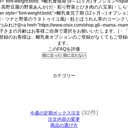
="font-weight:bold;">離乳食後期 (9～11ヶ月) オプシ
魚と高野豆腐の野菜あんかけ|・彩り野菜とひき肉の八宝菜|・しら
le="font-weight:bold;">離乳食完了期 (12ヶ月～) 
|・ツナと野菜のラタトゥイユ風|・鮭とほうれん草のコーンクリ
ttps://www.oisix.com/shop.g6--mama--mama_baby_fo
まの月齢はお客様ご自身で選択をお願いいたします。|・「<a href="https:
プラン</a>」をご登録のお客様は、離乳食オプションのご登録がなく
ます。
このFAQを評価
役に立った
役に立たない
カテゴリー
(32件)
今週の定期ボックス注文
注文内容の変更
商品の選び方