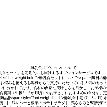
離乳食オプションについて
乳食セット」を定期的にお届けするオプションサービスです。
le="font-weight:bold;">離乳食セットについて</s
お悩みを抱えるお客様からご支持いただいている人気のセット商
に分かれており、食材の自然な美味しさを活かし、お子様の食べやすさにこ
/span>|離乳食初期（生後5～6か月頃）のお子さまにおすすめの食
 style="font-weight:bold;">離乳食中期 (7～8
：|・鶏レバーと根菜のポテトサラダ |・鶏ささみと5種野菜の