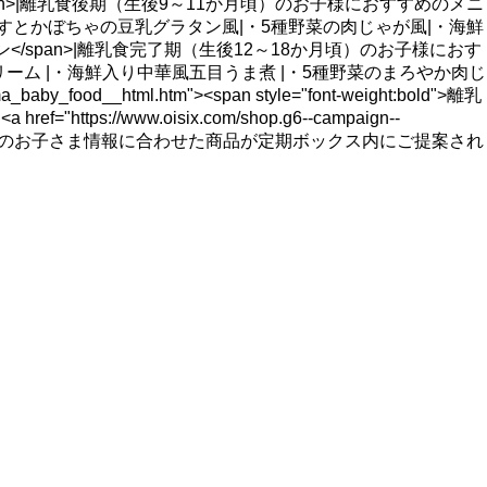
ョン</span>|離乳食後期（生後9～11か月頃）のお子様におすすめのメニ
すとかぼちゃの豆乳グラタン風|・5種野菜の肉じゃが風|・海鮮
オプション</span>|離乳食完了期（生後12～18か月頃）のお子様におす
ーム |・海鮮入り中華風五目うま煮 |・5種野菜のまろやか肉じ
od__html.htm"><span style="font-weight:bold">離乳
//www.oisix.com/shop.g6--campaign--
てもご登録のお子さま情報に合わせた商品が定期ボックス内にご提案され