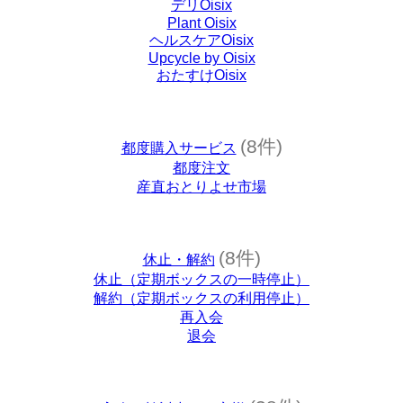
デリOisix
Plant Oisix
ヘルスケアOisix
Upcycle by Oisix
おたすけOisix
(8件)
都度購入サービス
都度注文
産直おとりよせ市場
(8件)
休止・解約
休止（定期ボックスの一時停止）
解約（定期ボックスの利用停止）
再入会
退会