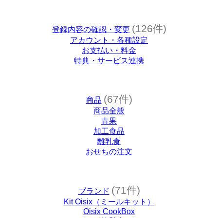
(126件)
登録内容の確認・変更
アカウント・各種設定
お支払い・料金
特典・サービス連携
(67件)
商品
商品全般
青果
加工食品
離乳食
おせちの注文
(71件)
ブランド
Kit Oisix（ミールキット）
Oisix CookBox