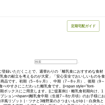
定期宅配ガイド
ご登録いただくことで、週替わりの「離乳食におすすめな食材
pan>|毎日の離乳食の献立を考えるのが大変」「安心安全でおいしいものを食
品です。初期（5～6ヶ月）、中期（7～8ヶ月）、後期（9～
だわった離乳食です。||<span style="font-
材を、定期ボックスにご用意します。||ご提案例:|・離乳食初期向け、1
ヶ月) オプション</span>|離乳食中期（生後7～8か月頃）のお子様にお
洋風リゾット |・ツナと3種野菜のさつまいもがゆ |・白身魚と