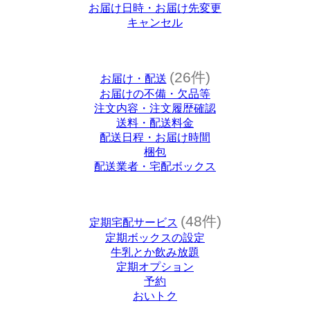
お届け日時・お届け先変更
キャンセル
(26件)
お届け・配送
お届けの不備・欠品等
注文内容・注文履歴確認
送料・配送料金
配送日程・お届け時間
梱包
配送業者・宅配ボックス
(48件)
定期宅配サービス
定期ボックスの設定
牛乳とか飲み放題
定期オプション
予約
おいトク