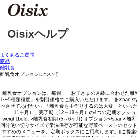
Oisixヘルプ
よくあるご質問
商品
離乳食
離乳食オプションについて
離乳食オプションは、毎週、「お子さまの月齢に合わせた離
1〜5種類程度」を割引価格でご購入いただけます。|||<span sty
べさせてあげたい」「離乳食を手作りするのは大変」といった
11ヶ月）、完了期（12～18ヶ月）の4つの定期オプション
weight:bold;">離乳食初期 (5～6ヶ月) オプション<
回分使い切りサイズで常温保存が可能な野菜ペーストのセット商品||<span
すすめのメニューを、定期ボックスにご用意します。||ご提案例