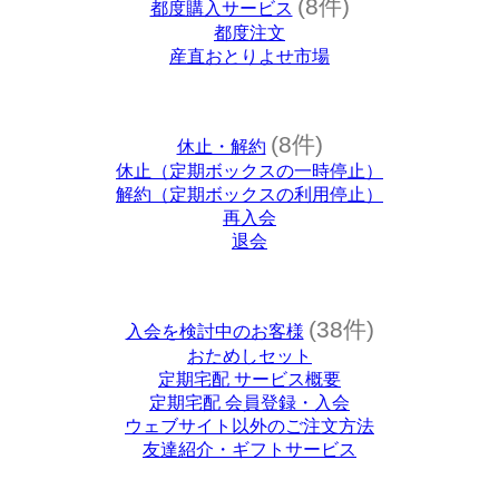
(8件)
都度購入サービス
都度注文
産直おとりよせ市場
(8件)
休止・解約
休止（定期ボックスの一時停止）
解約（定期ボックスの利用停止）
再入会
退会
(38件)
入会を検討中のお客様
おためしセット
定期宅配 サービス概要
定期宅配 会員登録・入会
ウェブサイト以外のご注文方法
友達紹介・ギフトサービス