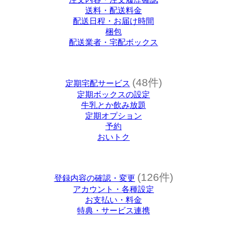
送料・配送料金
配送日程・お届け時間
梱包
配送業者・宅配ボックス
(48件)
定期宅配サービス
定期ボックスの設定
牛乳とか飲み放題
定期オプション
予約
おいトク
(126件)
登録内容の確認・変更
アカウント・各種設定
お支払い・料金
特典・サービス連携