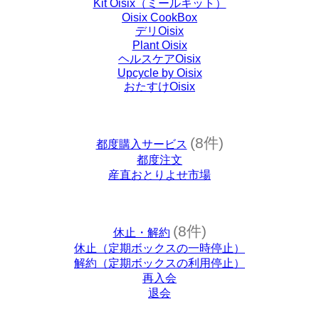
Kit Oisix（ミールキット）
Oisix CookBox
デリOisix
Plant Oisix
ヘルスケアOisix
Upcycle by Oisix
おたすけOisix
(8件)
都度購入サービス
都度注文
産直おとりよせ市場
(8件)
休止・解約
休止（定期ボックスの一時停止）
解約（定期ボックスの利用停止）
再入会
退会