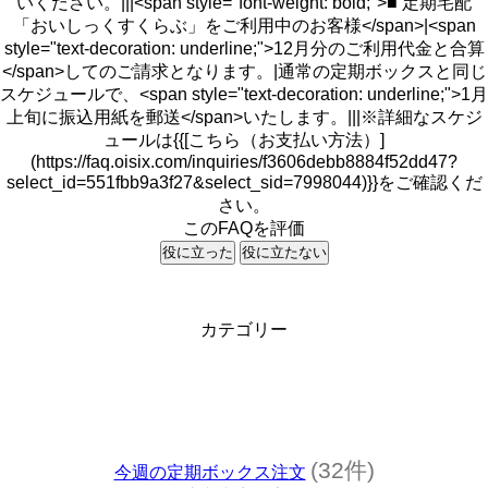
いください。|||<span style="font-weight: bold;">■ 定期宅配
「おいしっくすくらぶ」をご利用中のお客様</span>|<span
style="text-decoration: underline;">12月分のご利用代金と合算
</span>してのご請求となります。|通常の定期ボックスと同じ
スケジュールで、<span style="text-decoration: underline;">1月
上旬に振込用紙を郵送</span>いたします。|||※詳細なスケジ
ュールは{{[こちら（お支払い方法）]
(https://faq.oisix.com/inquiries/f3606debb8884f52dd47?
select_id=551fbb9a3f27&select_sid=7998044)}}をご確認くだ
さい。
このFAQを評価
役に立った
役に立たない
カテゴリー
(32件)
今週の定期ボックス注文