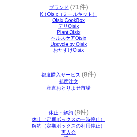
(71件)
ブランド
Kit Oisix（ミールキット）
Oisix CookBox
デリOisix
Plant Oisix
ヘルスケアOisix
Upcycle by Oisix
おたすけOisix
(8件)
都度購入サービス
都度注文
産直おとりよせ市場
(8件)
休止・解約
休止（定期ボックスの一時停止）
解約（定期ボックスの利用停止）
再入会