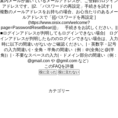
案内メールが届いているメールアドレスが、ご登録のログイン
アドレスです。||2. 「パスワードの再設定」手続きを試す |
複数のメールアドレスをお持ちの場合、お心当たりのあるメー
ルアドレスで「{{[パスワードを再設定 ]
(https://www.oisix.com/welcome?
page=PasswordResetBean)}}」 手続きをお試しください。||
■ログインアドレスが判明してもログインできない場合| ログ
インアドレスが判明したもののログインできない場合は、入力
時に以下の間違いがないかご確認ください。|・英数字・記号
の入力間違い|・全角・半角の間違い（例：＠(全角)と@(半
角)）|・不要なスペースの入力|・ドメイン部分の間違い（例：
@gmail.con や @gmil.com など）
このFAQを評価
役に立った
役に立たない
カテゴリー