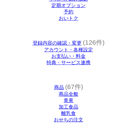
定期オプション
予約
おいトク
(126件)
登録内容の確認・変更
アカウント・各種設定
お支払い・料金
特典・サービス連携
(67件)
商品
商品全般
青果
加工食品
離乳食
おせちの注文