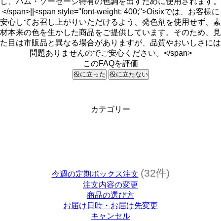
し、ハム・ソーセージ特有の色調を出すために使用されます。
</span>||<span style="font-weight: 400;">Oisixでは、お客様に
安心してお召し上がりいただけるよう、発色剤を使用せず、素
材本来の色を生かした商品をご提供しています。そのため、見
た目は市販品と異なる場合がありますが、品質やおいしさには
問題ありませんのでご安心ください。</span>
このFAQを評価
役に立った
役に立たない
カテゴリー
(32件)
今週の定期ボックス注文
注文内容の変更
商品の選び方
お届け日時・お届け先変更
キャンセル