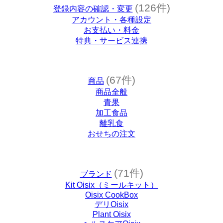
(126件)
登録内容の確認・変更
アカウント・各種設定
お支払い・料金
特典・サービス連携
(67件)
商品
商品全般
青果
加工食品
離乳食
おせちの注文
(71件)
ブランド
Kit Oisix（ミールキット）
Oisix CookBox
デリOisix
Plant Oisix