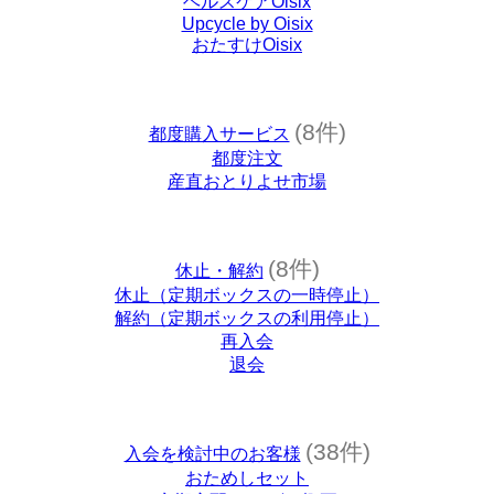
ヘルスケアOisix
Upcycle by Oisix
おたすけOisix
(8件)
都度購入サービス
都度注文
産直おとりよせ市場
(8件)
休止・解約
休止（定期ボックスの一時停止）
解約（定期ボックスの利用停止）
再入会
退会
(38件)
入会を検討中のお客様
おためしセット