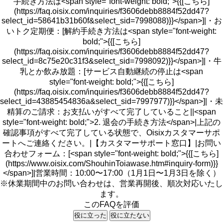
手続き方法は<span style="font-weight: bold;">{{[こちら]
(https://faq.oisix.com/inquiries/f3606debb8884f52dd47?
select_id=58641b31b60f&select_sid=7998088)}}</span>]|・お
いトク定期便：[解約手続き方法は<span style="font-weight:
bold;">{{[こちら]
(https://faq.oisix.com/inquiries/f3606debb8884f52dd47?
select_id=8c75e20c31f3&select_sid=7998092)}}</span>]|・牛
乳とか飲み放題：[サービス自動継続の停止は<span
style="font-weight: bold;">{{[こちら]
(https://faq.oisix.com/inquiries/f3606debb8884f52dd47?
select_id=43885454836a&select_sid=7997977)}}</span>]|・未
精算のご請求：お支払いがすべて完了していること||<span
style="font-weight: bold;">2. 退会の手続き方法</span>|上記の
確認事項がすべて完了している状態で、Oisixカスタマーサポ
ートへご連絡ください。|【カスタマーサポート窓口】|お問い
合わせフォーム：[<span style="font-weight: bold;">{{[こちら]
(https://www.oisix.com/ShouhinToiawase.htm#inquiry-form)}}
</span>]|営業時間：10:00〜17:00（1月1日〜1月3日を除く）
※休業期間中のお問い合わせは、営業再開後、順次対応いたし
ます。
このFAQを評価
役に立った
役に立たない