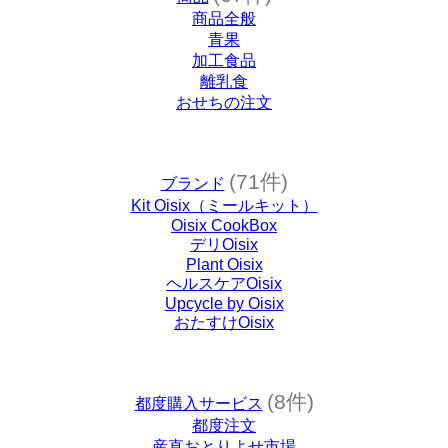
商品全般
青果
加工食品
離乳食
おせちの注文
(71件)
ブランド
Kit Oisix（ミールキット）
Oisix CookBox
デリOisix
Plant Oisix
ヘルスケアOisix
Upcycle by Oisix
おたすけOisix
(8件)
都度購入サービス
都度注文
産直おとりよせ市場