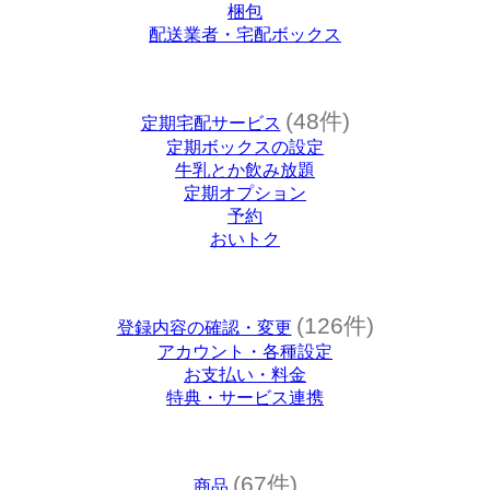
梱包
配送業者・宅配ボックス
(48件)
定期宅配サービス
定期ボックスの設定
牛乳とか飲み放題
定期オプション
予約
おいトク
(126件)
登録内容の確認・変更
アカウント・各種設定
お支払い・料金
特典・サービス連携
(67件)
商品