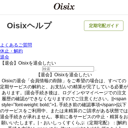
Oisixヘルプ
定期宅配ガイド
よくあるご質問
休止・解約
退会
【退会】Oisixを退会したい
【退会】Oisixを退会したい
Oisixの退会「会員情報の削除」をご希望の場合は、すべての
定期サービスの解約と、お支払いの精算が完了している必要が
あります。|退会手続き後は、ログインやマイページでの注文
履歴の確認ができなくなりますのでご注意ください。||<span
style="font-weight: bold;">1. 手続き前の確認事項</span>|以下
のサービスをご利用中、または未精算のご請求がある状態では
退会手続きが承れません。事前に各サービスの中止・精算をお
願いいたします。|・おいしっくすくらぶ（定期宅配）：[解約