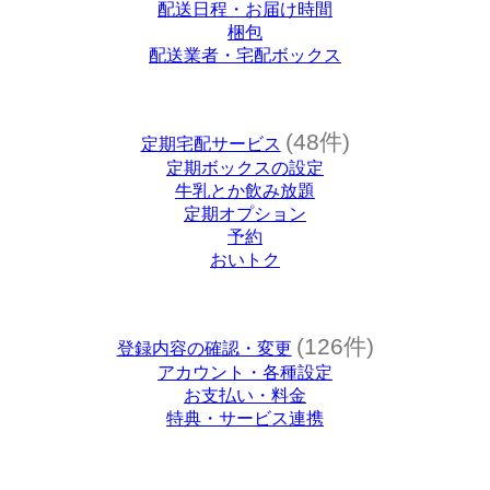
配送日程・お届け時間
梱包
配送業者・宅配ボックス
(48件)
定期宅配サービス
定期ボックスの設定
牛乳とか飲み放題
定期オプション
予約
おいトク
(126件)
登録内容の確認・変更
アカウント・各種設定
お支払い・料金
特典・サービス連携