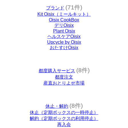
(71件)
ブランド
Kit Oisix（ミールキット）
Oisix CookBox
デリOisix
Plant Oisix
ヘルスケアOisix
Upcycle by Oisix
おたすけOisix
(8件)
都度購入サービス
都度注文
産直おとりよせ市場
(8件)
休止・解約
休止（定期ボックスの一時停止）
解約（定期ボックスの利用停止）
再入会