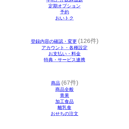
定期オプション
予約
おいトク
(126件)
登録内容の確認・変更
アカウント・各種設定
お支払い・料金
特典・サービス連携
(67件)
商品
商品全般
青果
加工食品
離乳食
おせちの注文