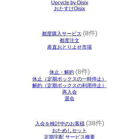
Upcycle by Oisix
おたすけOisix
(8件)
都度購入サービス
都度注文
産直おとりよせ市場
(8件)
休止・解約
休止（定期ボックスの一時停止）
解約（定期ボックスの利用停止）
再入会
退会
(38件)
入会を検討中のお客様
おためしセット
定期宅配 サービス概要