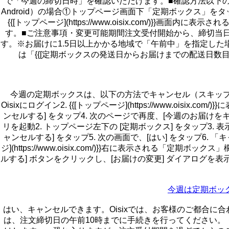
で「今週の締切日時」を確認いただけます。■確認方法以下のいず
Android）の場合①トップページ画面下「定期ボックス」
{{[トップページ](https://www.oisix.com
す。■ご注意事項・変更可能期間注文受付開始から、締切当
す。※お届けに1.5日以上かかる地域で「午前中」を指定し
は「{{[定期ボックスの発送日からお届けまでの配送日数目安を教えてください](
今週の定期ボックスは、以下の方法でキャンセル（スキップ
Oisixにログイン2. {{[トップページ](https://www.o
ンセルする] をタップ4. 次のページで再度、[今週のお届けをキャンセル
リを起動2. トップページ左下の [定期ボックス] をタップ3
ャンセルする] をタップ5. 次の画面で、[はい] をタップ6. 
ジ](https://www.oisix.com/)}}右に表示される
ルする] ボタンをクリックし、[お届けの変更] ダイアログを表示
今週は定期ボッ
はい、キャンセルできます。Oisixでは、お客様のご都合
は、注文締切日の午前10時までに手続きを行ってください