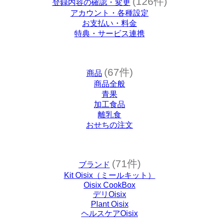
(126件)
登録内容の確認・変更
アカウント・各種設定
お支払い・料金
特典・サービス連携
(67件)
商品
商品全般
青果
加工食品
離乳食
おせちの注文
(71件)
ブランド
Kit Oisix（ミールキット）
Oisix CookBox
デリOisix
Plant Oisix
ヘルスケアOisix