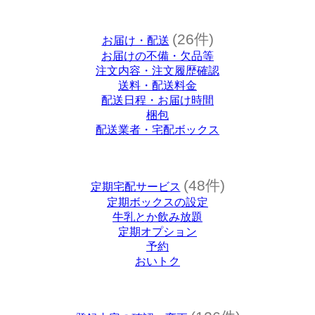
(26件)
お届け・配送
お届けの不備・欠品等
注文内容・注文履歴確認
送料・配送料金
配送日程・お届け時間
梱包
配送業者・宅配ボックス
(48件)
定期宅配サービス
定期ボックスの設定
牛乳とか飲み放題
定期オプション
予約
おいトク