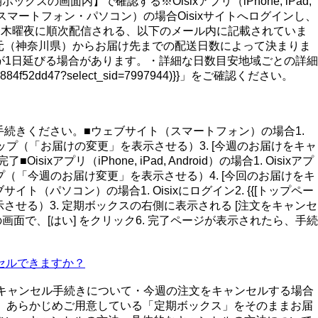
面内】で確認する※Oisixアプリ（iPhone, iPad,
マートフォン・パソコン）の場合Oisixサイトへログインし、
ルで確認毎週木曜夜に順次配信される、以下のメール内に記載されていま
元（神奈川県）からお届け先までの配送日数によって決まりま
が1日延びる場合があります。・詳細な日数目安地域ごとの詳細
4f52dd47?select_sid=7997944)}}」をご確認ください。
続きください。■ウェブサイト（スマートフォン）の場合1.
ンセル] をタップ（「お届けの変更」を表示させる）3. [今週のお届けをキャ
リ（iPhone, iPad, Android）の場合1. Oisixアプ
ップ（「今週のお届け変更」を表示させる）4. [今回のお届けをキ
ト（パソコン）の場合1. Oisixにログイン2. {{[トップペー
更」を表示させる）3. 定期ボックスの右側に表示される [注文をキャンセ
の画面で、[はい] をクリック6. 完了ページが表示されたら、手続
セルできますか？
。キャンセル手続きについて・今週の注文をキャンセルする場合
、あらかじめご用意している「定期ボックス」をそのままお届