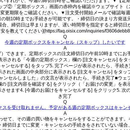
れかで、今週の締切日時をご確認いただけます。▼【定期ボックスの画
をタップ②「定期ボックス」画面の赤枠内を確認※ウェブサイト（ス
/)}}画面内に表示される変更期限をご確認ください。▼注文受付開始メー
日の朝10時までお手続きが可能です。・締切日の決まり方発送
た場合、締切日は早まりますが、遅い時間帯を指定すると締切日
https://faq.oisix.com/inquiries/f3606debb888
Q
今週の定期ボックスをキャンセル（スキップ）したいです
A
）できます。定期ボックスの注文締切日の午前10時までにお手
isix.com/)}}に表示される「今週の定期ボックス」欄の [注文キャ
する] をタップ5. 完了ページが表示されたら、手続き完了■Oisixアプ
. 表示された画面の中央部分に表示される [注文キャンセル] をタ
「キャンセルしました」の文言が表示されたら、手続き完了■ウェブサイ
「定期ボックス」欄の [注文内容を確認する] をクリック（「お届けの変
させます4. [今週のお届けをキャンセルする] をクリック5. 次
き完了
Q
クスを受け取れません。予定がある週の定期ボックスはキャン
A
に合わせて、その週の買い物をキャンセルをすることができます
。・締切日までに変更・キャンセルの手続きをされていない場合