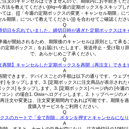
ご注文のキャンセルはできませんので、期限内にお手続きくだ
方法を教えてください](#q=今週の定期ボックスをスキップし
は、{{[「今週の定期ボックスの変更・キャンセル期限」につ
セル期限」について教えてください)}} を合わせてご確認くださ
Q
締切日を忘れていました。締切日時が過ぎた定期ボックスはキ
A
荷準備が開始されるため、期限後のキャンセルは原則として承る
今週の定期ボックス」をお届けいたします。発送停止・受け取
で、あらかじめご了承ください。
Q
文再開】キャンセルした定期ボックスを再開（再注文）できま
A
開できます。デバイスごとの手順は以下の通りです。ウェブサイト（
ップします。3. [定期ボックスに注文商品が表示されたら、再作成完了
定期ボックス] をタップします。3. [定期ボックス] ページ内の [
の場合1. Oisixへログインします。2. トップページのメッ
再注文や変更は、注文変更期間内であれば可能です。期限を過
度購入サービスをご利用ください。
Q
クスのカートで「全て削除」ボタンを押すとキャンセルになり
A
除」すると、カートの中身が空になり、注文締切日の10時以降