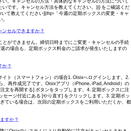
さい。キャンセルの方法・具体的なキャンセルの方法について
たいです。キャンセル方法を教えてください。)}} をご確認くだ
いて教えてください](#q=「今週の定期ボックスの変更・キャ
い。
ャンセルできますか？
ことができません。締切日時までにご変更・キャンセルの手続
り辞退の場合も、定期ボックス料金のご請求が発生いたしますの
すか？
スマートフォン）の場合1. Oisixへログインします。2.
です。Oisixアプリ（iPhone, iPad, Android）の
今週の注文を再開する] ボタンをタップします。4. 定期ボックスに注
セージ付近にある [やり直す] をクリックします。3. 定期ボッ
ぎている場合は、次回の定期ボックスをご利用いただくか、都
ますか？
にOisixのシステムにより自動的に注文がキャンセルされま