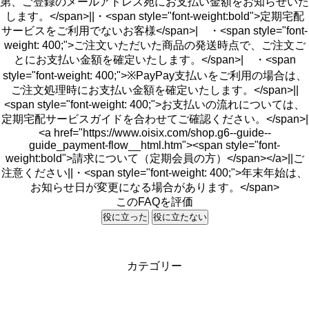
第、ご登録のメールアドレス宛にお支払い金額をお知らせいた
します。</span>||・<span style="font-weight:bold">定期宅配
サービスをご利用でないお客様</span>| ・<span style="font-
weight: 400;">ご注文いただいた商品の発送時点で、ご注文ご
とにお支払い金額を確定いたします。</span>| ・<span
style="font-weight: 400;">※PayPay支払いをご利用の場合は、
ご注文処理時にお支払い金額を確定いたします。</span>||
<span style="font-weight: 400;">お支払いの流れについては、
定期宅配サービスガイドを合わせてご確認ください。</span>|
<a href="https://www.oisix.com/shop.g6--guide--
guide_payment-flow__html.htm"><span style="font-
weight:bold">請求について（定期会員の方）</span></a>||ご
注意ください||・<span style="font-weight: 400;">年末年始は、
お知らせ日が変更になる場合があります。</span>
このFAQを評価
役に立った
役に立たない
カテゴリー