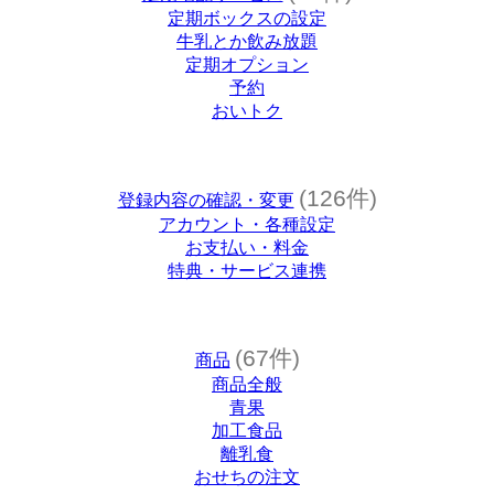
定期ボックスの設定
牛乳とか飲み放題
定期オプション
予約
おいトク
(126件)
登録内容の確認・変更
アカウント・各種設定
お支払い・料金
特典・サービス連携
(67件)
商品
商品全般
青果
加工食品
離乳食
おせちの注文