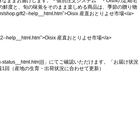
ままお届けします。・個別注文システム ・Oisixの定期宅
はの鮮度と、旬の味覚をそのまま楽しめる商品は、季節の贈り物
ft2--help__html.htm">Oisix 産直おとりよせ市場</a>
help__html.htm">Oisix 産直おとりよせ市場</a>
ng-status__html.htm)}}」にてご確認いただけます。「お届け状況
週1回（産地の生育・出荷状況に合わせて更新）