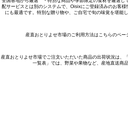
全国各地から厳選 ・特別な商品や季節限定の食材を厳選して
配サービスとは別のシステムで、Oisixにご登録済みのお
にも最適です。特別な贈り物や、ご自宅で旬の味覚を堪能したい時に、ぜひご利用くだ
産直おとりよせ市場のご利用方法はこちらのページでご案内しています。<
産直おとりよせ市場でご注文いただいた商品の出荷状況は、「{{[お届け状況一覧表]
一覧表」では、野菜や果物など、産地直送商品