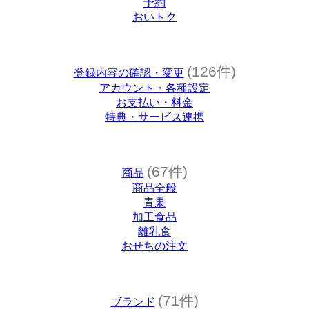
予約
おいトク
(126件)
登録内容の確認・変更
アカウント・各種設定
お支払い・料金
特典・サービス連携
(67件)
商品
商品全般
青果
加工食品
離乳食
おせちの注文
(71件)
ブランド