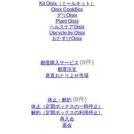
Kit Oisix（ミールキット）
Oisix CookBox
デリOisix
Plant Oisix
ヘルスケアOisix
Upcycle by Oisix
おたすけOisix
(8件)
都度購入サービス
都度注文
産直おとりよせ市場
(8件)
休止・解約
休止（定期ボックスの一時停止）
解約（定期ボックスの利用停止）
再入会
退会