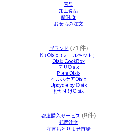
青果
加工食品
離乳食
おせちの注文
(71件)
ブランド
Kit Oisix（ミールキット）
Oisix CookBox
デリOisix
Plant Oisix
ヘルスケアOisix
Upcycle by Oisix
おたすけOisix
(8件)
都度購入サービス
都度注文
産直おとりよせ市場