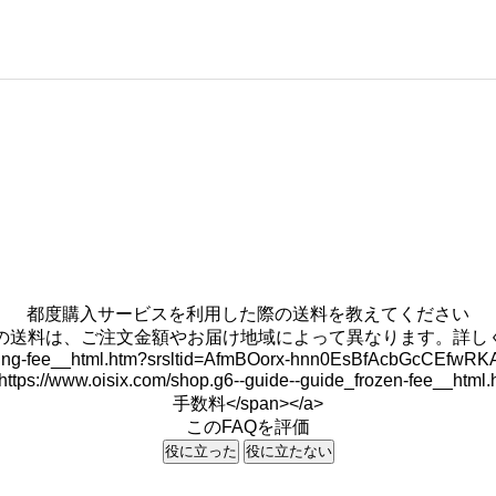
都度購入サービスを利用した際の送料を教えてください
">都度購入サービスの送料は、ご注文金額やお届け地域によって異なります。
shipping-fee__html.htm?srsltid=AfmBOorx-hnn0EsBfAcbGcCEf
ps://www.oisix.com/shop.g6--guide--guide_frozen-fee__ht
手数料</span></a>
このFAQを評価
役に立った
役に立たない