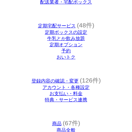
配送業者・宅配ボックス
(48件)
定期宅配サービス
定期ボックスの設定
牛乳とか飲み放題
定期オプション
予約
おいトク
(126件)
登録内容の確認・変更
アカウント・各種設定
お支払い・料金
特典・サービス連携
(67件)
商品
商品全般