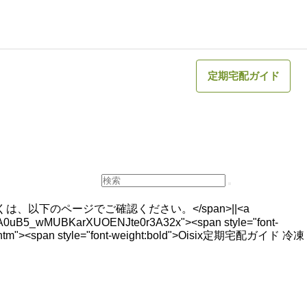
定期宅配ガイド
詳しくは、以下のページでご確認ください。</span>||<a
wRKA0uB5_wMUBKarXUOENJte0r3A32x"><span style="font-
ml.htm"><span style="font-weight:bold">Oisix定期宅配ガイド 冷凍