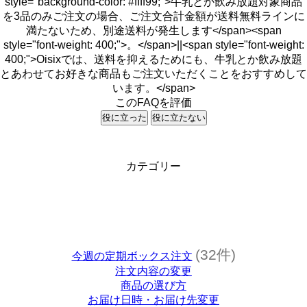
style="background-color: #ffff99;">牛乳とか飲み放題対象商品
を3品のみご注文の場合、ご注文合計金額が送料無料ラインに
満たないため、別途送料が発生します</span><span
style="font-weight: 400;">。</span>||<span style="font-weight:
400;">Oisixでは、送料を抑えるためにも、牛乳とか飲み放題
とあわせてお好きな商品もご注文いただくことをおすすめして
います。</span>
このFAQを評価
役に立った
役に立たない
カテゴリー
(32件)
今週の定期ボックス注文
注文内容の変更
商品の選び方
お届け日時・お届け先変更