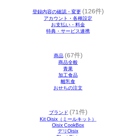
(126件)
登録内容の確認・変更
アカウント・各種設定
お支払い・料金
特典・サービス連携
(67件)
商品
商品全般
青果
加工食品
離乳食
おせちの注文
(71件)
ブランド
Kit Oisix（ミールキット）
Oisix CookBox
デリOisix