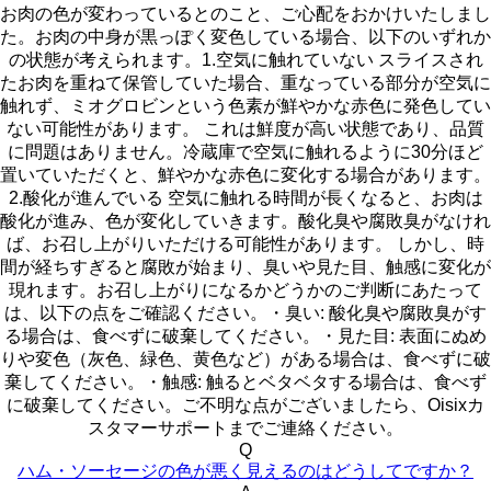
お肉の色が変わっているとのこと、ご心配をおかけいたしまし
た。お肉の中身が黒っぽく変色している場合、以下のいずれか
の状態が考えられます。1.空気に触れていない スライスされ
たお肉を重ねて保管していた場合、重なっている部分が空気に
触れず、ミオグロビンという色素が鮮やかな赤色に発色してい
ない可能性があります。 これは鮮度が高い状態であり、品質
に問題はありません。冷蔵庫で空気に触れるように30分ほど
置いていただくと、鮮やかな赤色に変化する場合があります。
2.酸化が進んでいる 空気に触れる時間が長くなると、お肉は
酸化が進み、色が変化していきます。酸化臭や腐敗臭がなけれ
ば、お召し上がりいただける可能性があります。 しかし、時
間が経ちすぎると腐敗が始まり、臭いや見た目、触感に変化が
現れます。お召し上がりになるかどうかのご判断にあたって
は、以下の点をご確認ください。・臭い: 酸化臭や腐敗臭がす
る場合は、食べずに破棄してください。・見た目: 表面にぬめ
りや変色（灰色、緑色、黄色など）がある場合は、食べずに破
棄してください。・触感: 触るとベタベタする場合は、食べず
に破棄してください。ご不明な点がございましたら、Oisixカ
スタマーサポートまでご連絡ください。
Q
ハム・ソーセージの色が悪く見えるのはどうしてですか？