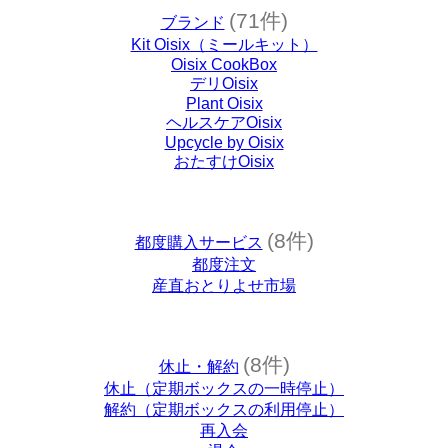
(71件)
ブランド
Kit Oisix（ミールキット）
Oisix CookBox
デリOisix
Plant Oisix
ヘルスケアOisix
Upcycle by Oisix
おたすけOisix
(8件)
都度購入サービス
都度注文
産直おとりよせ市場
(8件)
休止・解約
休止（定期ボックスの一時停止）
解約（定期ボックスの利用停止）
再入会