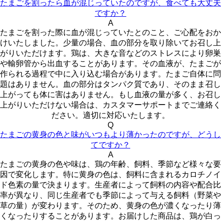
たまごを割ったら血が混じっていたのですが、食べても大丈夫
ですか？
A
たまごを割った際に血が混じっていたとのこと、ご心配をおか
けいたしました。少量の場合、血の部分を取り除いてお召し上
がりいただけます。鶏は、大きな音などのストレスにより卵巣
や輸卵管から出血することがあります。その血液が、たまごが
作られる過程で中に入り込む場合があります。たまご自体に問
題はありません。血の部分はタンパク質であり、そのまま召し
上がっても体に害はありません。もし血液の量が多く、お召し
上がりいただけない場合は、カスタマーサポートまでご連絡く
ださい。適切に対応いたします。
Q
たまごの黄身の色と味がいつもより薄かったのですが、どうし
てですか？
A
たまごの黄身の色や味は、鶏の年齢、飼料、季節など様々な要
因で変化します。特に黄身の色は、飼料に含まれるカロチノイ
ド色素の量で決まります。生産者によって飼料の内容や配合比
率が異なり、同じ生産者でも季節によって与える飼料（野菜や
草の量）が変わります。そのため、黄身の色が濃くなったり薄
くなったりすることがあります。お届けした商品は、鶏が白っ