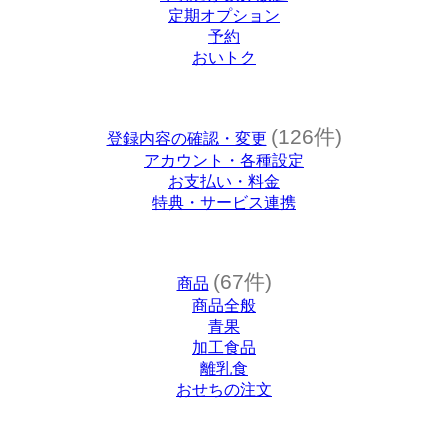
定期オプション
予約
おいトク
(126件)
登録内容の確認・変更
アカウント・各種設定
お支払い・料金
特典・サービス連携
(67件)
商品
商品全般
青果
加工食品
離乳食
おせちの注文