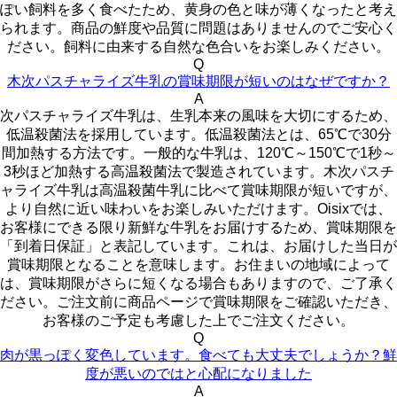
ぽい飼料を多く食べたため、黄身の色と味が薄くなったと考え
られます。商品の鮮度や品質に問題はありませんのでご安心く
ださい。飼料に由来する自然な色合いをお楽しみください。
Q
木次パスチャライズ牛乳の賞味期限が短いのはなぜですか？
A
次パスチャライズ牛乳は、生乳本来の風味を大切にするため、
低温殺菌法を採用しています。低温殺菌法とは、65℃で30分
間加熱する方法です。一般的な牛乳は、120℃～150℃で1秒～
3秒ほど加熱する高温殺菌法で製造されています。木次パスチ
ャライズ牛乳は高温殺菌牛乳に比べて賞味期限が短いですが、
より自然に近い味わいをお楽しみいただけます。Oisixでは、
お客様にできる限り新鮮な牛乳をお届けするため、賞味期限を
「到着日保証」と表記しています。これは、お届けした当日が
賞味期限となることを意味します。お住まいの地域によって
は、賞味期限がさらに短くなる場合もありますので、ご了承く
ださい。ご注文前に商品ページで賞味期限をご確認いただき、
お客様のご予定も考慮した上でご注文ください。
Q
肉が黒っぽく変色しています。食べても大丈夫でしょうか？鮮
度が悪いのではと心配になりました
A