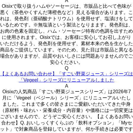
A
Oisixで取り扱うハムやソーセージは、市販品と比べて色味が
悪く（茶色やくすんだ薄橙色など）見える場合があります。こ
れは、発色剤（亜硝酸ナトリウム）を使用せず、塩漬けをして
いるためです。※無塩漬という製法となりまます。発色剤は、
お肉の色素を固定し、ハム・ソーセージ特有の色調を出すため
に使用されます。Oisixでは、お客様に安心してお召し上がり
いただけるよう、発色剤を使用せず、素材本来の色を生かした
商品をご提供しています。そのため、見た目は市販品と異なる
場合がありますが、品質やおいしさには問題ありませんのでご
安心ください。
Q
【よくあるお問い合わせ】「すごい野菜ジュース」シリーズは
「Vegeel」シリーズにリニューアルしました
A
Oisixの人気商品「すごい野菜ジュースシリーズ」は2026年7
月に「Vegeel（ベジール）シリーズ」にリニューアルいたし
ました。これまで多くの皆さまにご愛顧いただいてきた中身
（原材料・味わい・栄養成分・内容量）や価格には一切変更は
ございませんので、どうぞご安心ください。【よくあるお問い
合わせ】Q. おいしっくすくらぶの「飲料オプション」「Myセ
ット」で対象商品を登録していますが、何か手続きは必要です