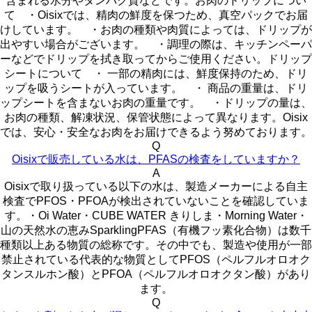
含まれる水分やタンパク質などです。お肉のドリップについ
て ・Oisixでは、精肉の鮮度を保つため、真空パックでお届
けしています。 ・お肉の種類や肉質によっては、ドリップが
出やすい場合がございます。 ・調理の際は、キッチンペーパ
ーなどでドリップを拭き取ってからご使用ください。ドリップ
シートについて ・ 一部の精肉には、鮮度保持のため、ドリ
ップを吸うシートが入っています。 ・ 商品の重量は、ドリ
ップシートを含まないお肉の重量です。 ・ドリップの量は、
お肉の種類、解凍状況、保管状態によって異なります。Oisix
では、安心・安全なお肉をお届けできるよう努めております。
Q
Oisixで販売している水は、PFASの検査をしていますか？
A
Oisixで取り扱っている以下の水は、製造メーカーによる自主
検査でPFOS・PFOAが検出されていないことを確認していま
す。・Oi Water・CUBE WATER きりしま・Morning Water・
山の天然水の恵みSparklingPFAS（有機フッ素化合物）は数千
種類以上ある物質の総称です。その中でも、製造や使用が一部
禁止されている代表的な物質としてPFOS（ペルフルオロオク
タンスルホン酸）とPFOA（ペルフルオロオクタン酸）があり
ます。
Q