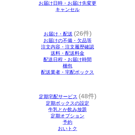
お届け日時・お届け先変更
キャンセル
(26件)
お届け・配送
お届けの不備・欠品等
注文内容・注文履歴確認
送料・配送料金
配送日程・お届け時間
梱包
配送業者・宅配ボックス
(48件)
定期宅配サービス
定期ボックスの設定
牛乳とか飲み放題
定期オプション
予約
おいトク