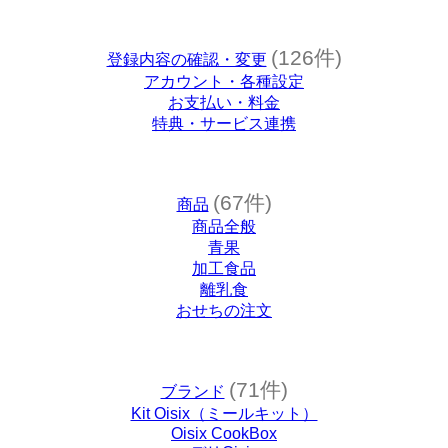
(126件)
登録内容の確認・変更
アカウント・各種設定
お支払い・料金
特典・サービス連携
(67件)
商品
商品全般
青果
加工食品
離乳食
おせちの注文
(71件)
ブランド
Kit Oisix（ミールキット）
Oisix CookBox