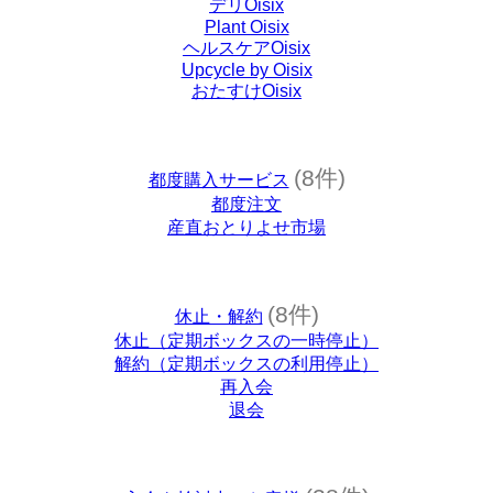
デリOisix
Plant Oisix
ヘルスケアOisix
Upcycle by Oisix
おたすけOisix
(8件)
都度購入サービス
都度注文
産直おとりよせ市場
(8件)
休止・解約
休止（定期ボックスの一時停止）
解約（定期ボックスの利用停止）
再入会
退会