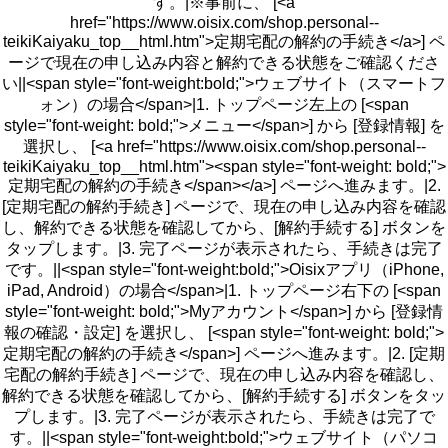
す。|※事前に、 [<a
href="https://www.oisix.com/shop.personal--
teikiKaiyaku_top__html.htm">定期宅配の解約の手続き</a>] ペ
ージで現在の申し込み内容と解約できる状態をご確認くださ
い||<span style="font-weight:bold;">ウェブサイト（スマートフ
ォン）の場合</span>|1. トップページ左上の [<span
style="font-weight: bold;">メニュー</span>] から [登録情報] を
選択し、 [<a href="https://www.oisix.com/shop.personal--
teikiKaiyaku_top__html.htm"><span style="font-weight: bold;">
定期宅配の解約の手続き</span></a>] ページへ進みます。|2.
[定期宅配の解約手続き] ページで、現在の申し込み内容を確認
し、解約できる状態を確認してから、[解約手続する] ボタンを
タップします。|3. 完了ページが表示されたら、手続きは完了
です。||<span style="font-weight:bold;">Oisixアプリ（iPhone,
iPad, Android）の場合</span>|1. トップページ右下の [<span
style="font-weight: bold;">Myアカウント</span>] から [登録情
報の確認・設定] を選択し、 [<span style="font-weight: bold;">
定期宅配の解約の手続き</span>] ページへ進みます。|2. [定期
宅配の解約手続き] ページで、現在の申し込み内容を確認し、
解約できる状態を確認してから、[解約手続する] ボタンをタッ
プします。|3. 完了ページが表示されたら、手続きは完了で
す。||<span style="font-weight:bold;">ウェブサイト（パソコ