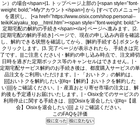
ン）の場合</span>|1. トップページ上部の [<span style="font-
weight: bold;">Myアカウント</span>] から [すべてのメニュー]
を選択し、 [<a href="https://www.oisix.com/shop.personal--
teikiKaiyaku_top__html.htm"><span style="font-weight: bold;">
定期宅配の解約の手続き</span></a>] ページへ進みます。|2.
[定期宅配の解約手続き] ページで、現在の申し込み内容を確認
し、解約できる状態を確認してから、[解約手続する] ボタンを
クリックします。|3. 完了ページが表示されたら、手続きは完
了です。|||ご注意ください|・解約の申し込み時点で、注文締切
日時を過ぎた定期ボックス等のキャンセルはできません。|・
定期宅配サービス解約のお手続き後は、都度購入サービスの単
品注文をご利用いただけます。|・「おいトク」の解約は、
[{{[おいトクを解約したい](#q=【解約】おいトクを解約した
い)}}]をご確認ください。|・産直おとり寄せ市場の注文は、解
約後も予定通りお届けいたします。|・Oisix全てのサービスの
利用停止に関する手続きは、[{{[Oisixを退会したい](#q=【退
会】Oisixを退会したい)}}] よりご確認ください。
このFAQを評価
役に立った
役に立たない