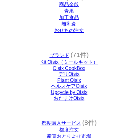
商品全般
青果
加工食品
離乳食
おせちの注文
(71件)
ブランド
Kit Oisix（ミールキット）
Oisix CookBox
デリOisix
Plant Oisix
ヘルスケアOisix
Upcycle by Oisix
おたすけOisix
(8件)
都度購入サービス
都度注文
産直おとりよせ市場