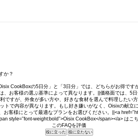
ですか？
Oisix CookBoxの5日分」と「3日分」では、どちらがお得です
がお得かは、お客様の選ぶ基準によって異なります。||価格面では、
便利ですが、外食が多い方や、好きな食材を選んで料理したい方
セットで内容が異なります。もし好き嫌いがなく、Oisixの献
ランをお選びください。||<a href="https://www.oisix.co
pan style="font-weight:bold">Oisix CookBox</span></a> は
このFAQを評価
役に立った
役に立たない