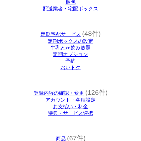
梱包
配送業者・宅配ボックス
(48件)
定期宅配サービス
定期ボックスの設定
牛乳とか飲み放題
定期オプション
予約
おいトク
(126件)
登録内容の確認・変更
アカウント・各種設定
お支払い・料金
特典・サービス連携
(67件)
商品