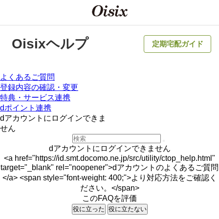
Oisixヘルプ
定期宅配ガイド
よくあるご質問
登録内容の確認・変更
特典・サービス連携
dポイント連携
dアカウントにログインできま
せん
dアカウントにログインできません
<a href="https://id.smt.docomo.ne.jp/src/utility/ctop_help.html"
target="_blank" rel="noopener">dアカウントのよくあるご質問
</a> <span style="font-weight: 400;">より対応方法をご確認く
ださい。</span>
このFAQを評価
役に立った
役に立たない