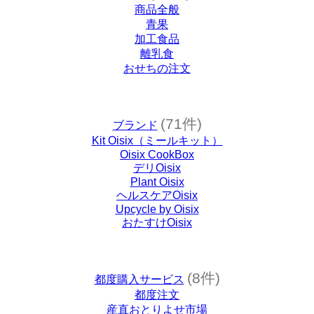
商品全般
青果
加工食品
離乳食
おせちの注文
(71件)
ブランド
Kit Oisix（ミールキット）
Oisix CookBox
デリOisix
Plant Oisix
ヘルスケアOisix
Upcycle by Oisix
おたすけOisix
(8件)
都度購入サービス
都度注文
産直おとりよせ市場