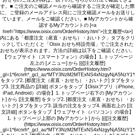
す。■ ご注文のご確認メールから確認するご注文が確定した際
に、ご登録のメールアドレス宛にご注文確認メールをお送りし
ています。メールをご確認ください。■ Myアカウントから確
認するMyアカウントの [<a
href="https://www.oisix.com/OrderHistory.htm">注文履歴</a>]
内にある「都度注文（産直・おせち）・おいトク」タブをクリ
ックしていただくと「Oisix おせち特設売場」でご注文された
おせちが表示されます。方法の詳細は以下をご確認ください。
【ウェブサイト（スマートフォン）の場合】1. トップページ
左上の [メニュー] から [{{[注文履歴]
(https://www.oisix.com/OrderHistory.htm?
_gl=1*6rcnrh*_gcl_au*MTY3NzM2MTExNS4xNzgyNjA5N
をタップ2. [都度注文（産直・おせち）・おいトク] タブをタッ
プ3. 注文商品の [詳細] ボタンをタップ【Oisixアプリ（iPhone,
iPad, Android）の場合】1. トップページ右下の [Myアカウン
ト] から [注文履歴] をタップ2. [都度注文（産直・おせち）・お
いトク] タブをタップ3. 該当の注文をタップ4. 画面右上の [注
文詳細] ボタンをタップ【ウェブサイト（パソコン）の場合】
1. トップページ上部の [Myアカウント] から [{{[注文履歴]
(https://www.oisix.com/OrderHistory.htm?
_gl=1*6rcnrh*_gcl_au*MTY3NzM2MTExNS4xNzgyNjA5N