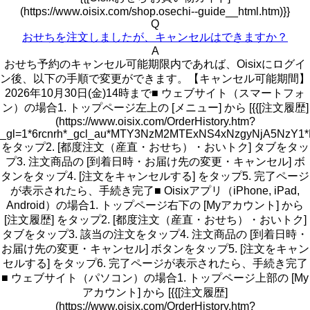
(https://www.oisix.com/shop.osechi--guide__html.htm)}}
Q
おせちを注文しましたが、キャンセルはできますか？
A
おせち予約のキャンセル可能期限内であれば、Oisixにログイ
ン後、以下の手順で変更ができます。【キャンセル可能期間】
2026年10月30日(金)14時まで■ ウェブサイト（スマートフォ
ン）の場合1. トップページ左上の [メニュー] から [{{[注文履歴]
(https://www.oisix.com/OrderHistory.htm?
_gl=1*6rcnrh*_gcl_au*MTY3NzM2MTExNS4xNzgyNjA5N
をタップ2. [都度注文（産直・おせち）・おいトク] タブをタッ
プ3. 注文商品の [到着日時・お届け先の変更・キャンセル] ボ
タンをタップ4. [注文をキャンセルする] をタップ5. 完了ページ
が表示されたら、手続き完了■ Oisixアプリ（iPhone, iPad,
Android）の場合1. トップページ右下の [Myアカウント] から
[注文履歴] をタップ2. [都度注文（産直・おせち）・おいトク]
タブをタップ3. 該当の注文をタップ4. 注文商品の [到着日時・
お届け先の変更・キャンセル] ボタンをタップ5. [注文をキャン
セルする] をタップ6. 完了ページが表示されたら、手続き完了
■ ウェブサイト（パソコン）の場合1. トップページ上部の [My
アカウント] から [{{[注文履歴]
(https://www.oisix.com/OrderHistory.htm?