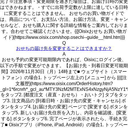
完了※注意事項・変更期限を過ぎた場合は、お届け日時の変更
はできかねます。・すでに出荷予定数が上限に達している日時
に変更することはできません。 おせちのお買い物ガイドで
は、商品について、お支払い方法、お届け方法、変更・キャン
セルなど、おせち購入に関する詳細な情報をご案内しておりま
す。合わせてご確認くださいませ。{{[Oisixおせち お買い物ガ
イド](https://www.oisix.com/shop.osechi--guide__html.htm)}}
Q
おせちの届け先を変更することはできますか？
A
おせち予約の変更可能期限内であれば、Oisixにログイン後、
以下の手順で変更ができます。【お届け先・到着日変更可能期
間】2026年11月30日（月）14時まで■ ウェブサイト（スマー
トフォン）の場合1. トップページ左上の [メニュー] から [{{[注
文履歴](https://www.oisix.com/OrderHistory.htm?
_gl=1*6rcnrh*_gcl_au*MTY3NzM2MTExNS4xNzgyNjA5N
をタップ2. [都度注文（産直・おせち）・おいトク] タブをタッ
プ3. 注文商品の [到着日時・お届け先の変更・キャンセル] ボ
タンをタップ4. [お届け先の変更] ページで [変更する] ボタンを
タップ5. 新しいお届け先住所を入力し、内容を確認後、[変更
する] ボタンをタップ6. 完了ページが表示されたら、手続き完
了■ Oisixアプリ（iPhone, iPad, Android）の場合1. トップペー