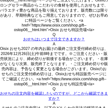
ostop06__html.htm)}} ページからご注文いただけます。Oisixの
ロングセラー商品からこだわりの食材を使用したおせちまで、
バラエティ豊かな商品を取り揃えております。販売数には限り
があり、早期特典などもご用意しておりますので、ぜひお早め
に特設ページをご覧ください。<a
href="https://www.oisix.com/shop.gift--
ostop06__html.htm">Oisix おせち特設売場</a>
Q
おせちはいつまで注文できますか？
A
Oisix おせち2027 の年内お届けの最終ご注文受付締め切りは、
2026年12月26日(土)午前8時までです。※ご注意ください・販
売状況により、締め切りが前後する場合がございます。・在庫
がなくなり次第、販売終了となります。・ご注文締め切りや販
売内容は、予告なく変更となる場合がございます。Oisixのお
せちのご注文受付締め切りは、Oisixおせち特設販売ページに
てご確認ください。<a href="https://www.oisix.com/shop.gift--
ostop06__html.htm">Oisix おせち特設売場</a>
Q
おせちの注文内容を確認したいのですが、どこから確認できま
すか？
A
おせちのご注文内容は、以下のどちらかの方法で確認できま