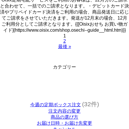
と合わせて、一括でのご請求となります。・デビットカード決
済やプリペイドカード決済をご利用の場合、商品発送日に応じ
てご請求をさせていただきます。発送が12月末の場合、12月
ご利用分としてご請求となります。{{[Oisixおせち お買い物ガ
イド](https://www.oisix.com/shop.osechi--guide__html.htm)}}
1
2
最後 »
カテゴリー
(32件)
今週の定期ボックス注文
注文内容の変更
商品の選び方
お届け日時・お届け先変更