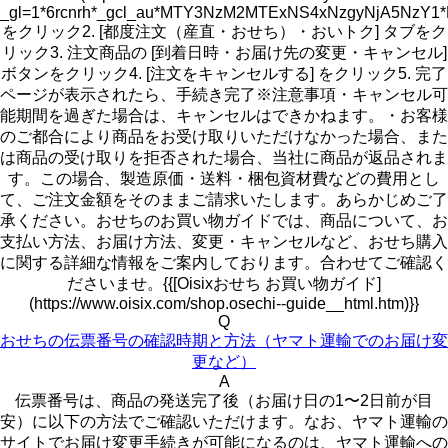
_gl=1*6rcnrh*_gcl_au*MTY3NzM2MTExNS4xNzgyNjA5N
をクリック2. [都度注文（産直・おせち）・おいトク] タブをク
リック3. 注文商品の [到着日時・お届け先の変更・キャンセル]
ボタンをクリック4. [注文をキャンセルする] をクリック5. 完了
ページが表示されたら、手続き完了※注意事項・キャンセル可
能期間を過ぎた場合は、キャンセルはできかねます。・お客様
のご都合により商品をお受け取りいただけなかった場合、また
は商品の受け取りを拒否された場合、当社に商品が返品されま
す。この場合、製造原価・送料・梱包資材費などの費用とし
て、ご注文金額をそのままご請求いたします。あらかじめご了
承ください。おせちのお買い物ガイドでは、商品について、お
支払い方法、お届け方法、変更・キャンセルなど、おせち購入
に関する詳細な情報をご案内しております。合わせてご確認く
ださいませ。{{[Oisixおせち お買い物ガイド]
(https://www.oisix.com/shop.osechi--guide__html.htm)}}
Q
おせちの伝票番号の確認時期と方法（ヤマト運輸でのお届け変
更など）
A
伝票番号は、商品の発送完了後（お届け日の1〜2日前が目
安）に以下の方法でご確認いただけます。なお、ヤマト運輸の
サイトでお届け変更手続きが可能になるのは、ヤマト運輸への