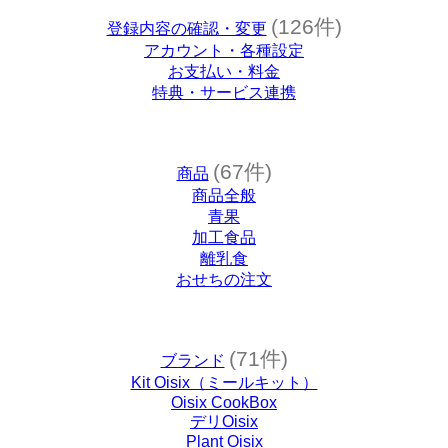
(126件)
登録内容の確認・変更
アカウント・各種設定
お支払い・料金
特典・サービス連携
(67件)
商品
商品全般
青果
加工食品
離乳食
おせちの注文
(71件)
ブランド
Kit Oisix（ミールキット）
Oisix CookBox
デリOisix
Plant Oisix