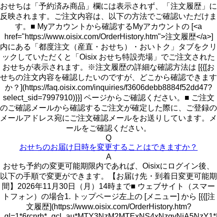
おせちは「予約済み商品」欄には表示されず、「注文履歴」に
反映されます。ご注文内容は、以下の方法でご確認いただけま
す。■ Myアカウントから確認するMyアカウントの [<a
href="https://www.oisix.com/OrderHistory.htm">注文履歴</a>]
内にある「都度注文（産直・おせち）・おいトク」タブをクリ
ックしていただくと「Oisix おせち特設売場」でご注文された
おせちが表示されます。※注文履歴の詳細な確認方法は [{{[お
せちの注文内容を確認したいのですが、どこから確認できます
か？](https://faq.oisix.com/inquiries/f3606debb8884f52dd47?
select_sid=7997910)}}] ページからご確認ください。■ ご注文
のご確認メールから確認するご注文が確定した際に、ご登録の
メールアドレス宛にご注文確認メールをお送りしています。メ
ールをご確認ください。
Q
おせちのお届け日時を変更することはできますか？
A
おせち予約の変更可能期限内であれば、Oisixにログイン後、
以下の手順で変更ができます。【お届け先・到着日変更可能期
間】2026年11月30日（月）14時まで■ ウェブサイト（スマー
トフォン）の場合1. トップページ左上の [メニュー] から [{{[注
文履歴](https://www.oisix.com/OrderHistory.htm?
_gl=1*6rcnrh*_gcl_au*MTY3NzM2MTExNS4xNzgyNjA5N