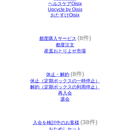
ヘルスケアOisix
Upcycle by Oisix
おたすけOisix
(8件)
都度購入サービス
都度注文
産直おとりよせ市場
(8件)
休止・解約
休止（定期ボックスの一時停止）
解約（定期ボックスの利用停止）
再入会
退会
(38件)
入会を検討中のお客様
おためしセット