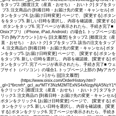
をタップ2. [都度注文（産直・おせち）・おいトク] タブをタッ
プ3. 注文商品の [到着日時・お届け先の変更・キャンセル] ボ
タンをタップ4. [お届け日時変更] ページで、 [変更する] ボタン
ををタップ5. 新しい日時を選択し、内容を確認後、[変更する]
ボタンをタップ6. 完了ページが表示されたら、手続き完了■
Oisixアプリ（iPhone, iPad, Android）の場合1. トップページ右
下の [Myアカウント] から [注文履歴] をタップ2. [都度注文（産
直・おせち）・おいトク] タブをタップ3. 該当の注文をタップ
4. 注文商品の [到着日時・お届け先の変更・キャンセル] ボタ
ンをタップ5. [お届け日時変更] ページで、 [変更する] ボタンを
をタップ6. 新しい日時を選択し、内容を確認後、[変更する] ボ
タンをタップ7. 完了ページが表示されたら、手続き完了■ ウェ
ブサイト（パソコン）の場合1. トップページ上部の [Myアカウ
ント] から [{{[注文履歴]
(https://www.oisix.com/OrderHistory.htm?
_gl=1*6rcnrh*_gcl_au*MTY3NzM2MTExNS4xNzgyNjA5N
をクリック2. [都度注文（産直・おせち）・おいトク] タブをク
リック3. 注文商品の [到着日時・お届け先の変更・キャンセル]
ボタンをクリック4. [お届け日時変更] ページで、 [変更する] ボ
タンをクリック5. 新しい日時を選択し、内容を確認後、[変更
する] ボタンをクリック6. 完了ページが表示されたら、手続き