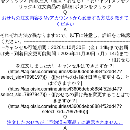
をクリック2. [都度注文（産直・おせち）・おいトク] タブをク
リック3. 注文商品の [詳細] ボタンをクリック
Q
おせちの注文内容をMyアカウントから変更する方法を教えて
ください
A
それぞれ方法が異なりますので、以下に注意し、詳細をご確認
ください。-------------------------------------------------------------------------
--キャンセル可能期間：2026年10月30日（金）14時までお届
け先・到着日変更可能期間：2026年11月30日（月）14時まで-
--------------------------------------------------------------------------・{{[おせち
を注文しましたが、キャンセルはできますか？]
(https://faq.oisix.com/inquiries/f3606debb8884f52dd47?
select_sid=7998197)}}・{{[おせちのお届け日時を変更すること
はできますか？]
(https://faq.oisix.com/inquiries/f3606debb8884f52dd47?
select_sid=7997947)}}・{{[おせちの届け先を変更することはで
きますか？]
(https://faq.oisix.com/inquiries/f3606debb8884f52dd47?
select_sid=7997946)}}
Q
注文したおせちが「予約済み商品」に表示されません。
A