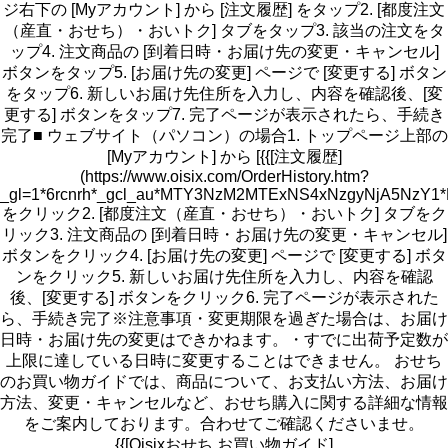
ジ右下の [Myアカウント] から [注文履歴] をタップ2. [都度注文
（産直・おせち）・おいトク] タブをタップ3. 該当の注文をタ
ップ4. 注文商品の [到着日時・お届け先の変更・キャンセル]
ボタンをタップ5. [お届け先の変更] ページで [変更する] ボタン
をタップ6. 新しいお届け先住所を入力し、内容を確認後、[変
更する] ボタンをタップ7. 完了ページが表示されたら、手続き
完了■ ウェブサイト（パソコン）の場合1. トップページ上部の
[Myアカウント] から [{{[注文履歴]
(https://www.oisix.com/OrderHistory.htm?
_gl=1*6rcnrh*_gcl_au*MTY3NzM2MTExNS4xNzgyNjA5N
をクリック2. [都度注文（産直・おせち）・おいトク] タブをク
リック3. 注文商品の [到着日時・お届け先の変更・キャンセル]
ボタンをクリック4. [お届け先の変更] ページで [変更する] ボタ
ンをクリック5. 新しいお届け先住所を入力し、内容を確認
後、[変更する] ボタンをクリック6. 完了ページが表示された
ら、手続き完了※注意事項・変更期限を過ぎた場合は、お届け
日時・お届け先の変更はできかねます。・すでに出荷予定数が
上限に達している日時に変更することはできません。 おせち
のお買い物ガイドでは、商品について、お支払い方法、お届け
方法、変更・キャンセルなど、おせち購入に関する詳細な情報
をご案内しております。合わせてご確認くださいませ。
{{[Oisixおせち お買い物ガイド]