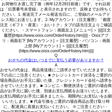
お荷物引き渡し完了後（例年12月28日前後）です。それ以前
は「伝票番号未登録」と表示されますので、反映までお待ちく
ださい。1. 発送完了メール発送当日に、ご登録のメールアド
レス宛にお送りします。2. Myアカウント（注文履歴）「都度
注文（ギフト・産直）・おいトク」タブの該当注文よりご確認
ください。・スマートフォン：画面左上 [メニュー] ＞ [{{[注文
履歴](https://www.oisix.com/OrderHistory.htm)}}]・Oisixアプ
リ：画面右下 [Myアカウント] ＞ [注文履歴]・パソコン：画面
上部 [Myアカウント] ＞ [{{[注文履歴]
(https://www.oisix.com/OrderHistory.htm)}}]
Q
おせちの代金はいつまでに支払う必要がありますか？
A
おせちの代金は、商品発送後にご請求させていただきます。以
下の点にご注意ください。■ クレジットカード決済をご選択の
場合商品がお手元に届いた後、クレジットカード会社へ請求を
させていただきます。■ コンビニ・郵便決済をご選択の場合商
品がお手元に届いた後、別途お支払用紙をお送りいたします。
お支払用紙がお手元に届きましたら、期限内にお支払いをお願
いいたします。■ 代金引換をご選択の場合商品お受け取り時
に、配達員に直接お支払いください。 ※ご注意ください・
Oisix定期宅配サービスをご利用のお客様は、12月分のご請求