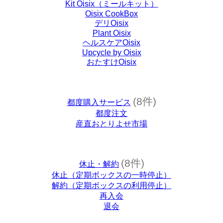
Kit Oisix（ミールキット）
Oisix CookBox
デリOisix
Plant Oisix
ヘルスケアOisix
Upcycle by Oisix
おたすけOisix
(8件)
都度購入サービス
都度注文
産直おとりよせ市場
(8件)
休止・解約
休止（定期ボックスの一時停止）
解約（定期ボックスの利用停止）
再入会
退会