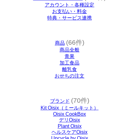
アカウント・各種設定
お支払い・料金
特典・サービス連携
(66件)
商品
商品全般
青果
加工食品
離乳食
おせちの注文
(70件)
ブランド
Kit Oisix（ミールキット）
Oisix CookBox
デリOisix
Plant Oisix
ヘルスケアOisix
Upcycle by Oisix