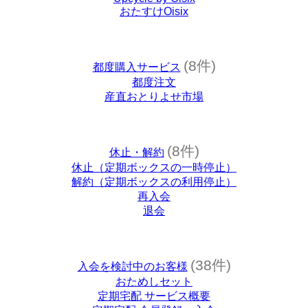
おたすけOisix
(8件)
都度購入サービス
都度注文
産直おとりよせ市場
(8件)
休止・解約
休止（定期ボックスの一時停止）
解約（定期ボックスの利用停止）
再入会
退会
(38件)
入会を検討中のお客様
おためしセット
定期宅配 サービス概要