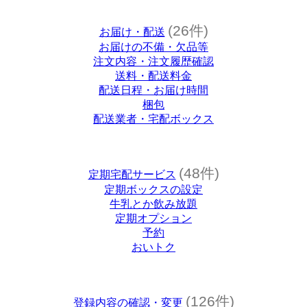
(26件)
お届け・配送
お届けの不備・欠品等
注文内容・注文履歴確認
送料・配送料金
配送日程・お届け時間
梱包
配送業者・宅配ボックス
(48件)
定期宅配サービス
定期ボックスの設定
牛乳とか飲み放題
定期オプション
予約
おいトク
(126件)
登録内容の確認・変更