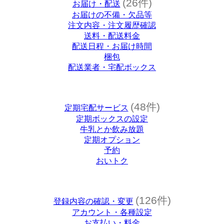
(26件)
お届け・配送
お届けの不備・欠品等
注文内容・注文履歴確認
送料・配送料金
配送日程・お届け時間
梱包
配送業者・宅配ボックス
(48件)
定期宅配サービス
定期ボックスの設定
牛乳とか飲み放題
定期オプション
予約
おいトク
(126件)
登録内容の確認・変更
アカウント・各種設定
お支払い・料金