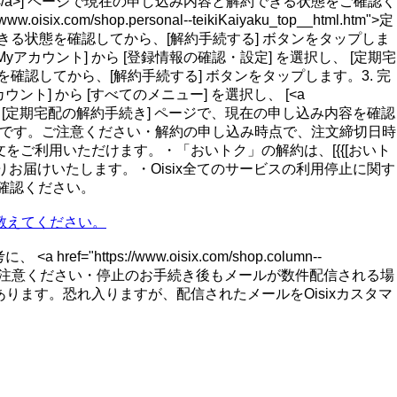
定期宅配の解約の手続き</a>] ページで現在の申し込み内容と解約できる状態をご確認く
/shop.personal--teikiKaiyaku_top__html.htm">定
できる状態を確認してから、[解約手続する] ボタンをタップしま
 [Myアカウント] から [登録情報の確認・設定] を選択し、 [定期宅
確認してから、[解約手続する] ボタンをタップします。3. 完
] から [すべてのメニュー] を選択し、 [<a
] ページへ進みます。2. [定期宅配の解約手続き] ページで、現在の申し込み内容を確認
完了です。ご注意ください・解約の申し込み時点で、注文締切日時
ご利用いただけます。・「おいトク」の解約は、[{{[おいト
りお届けいたします。・Oisix全てのサービスの利用停止に関す
よりご確認ください。
教えてください。
ttps://www.oisix.com/shop.column--
たします。ご注意ください・停止のお手続き後もメールが数件配信される場
ます。恐れ入りますが、配信されたメールをOisixカスタマ