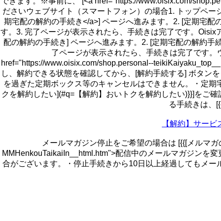
できます。※事前に、 [<a href="https://www.oisix.com
ださいウェブサイト（スマートフォン）の場合1. トップページ左上の [メニュー] から 
期宅配の解約の手続き</a>] ページへ進みます。2. [定
す。3. 完了ページが表示されたら、手続きは完了です。Oisixアプリ（
配の解約の手続き] ページへ進みます。2. [定期宅配の解約
了ページが表示されたら、手続きは完了です。ウェブ
href="https://www.oisix.com/shop.personal--
し、解約できる状態を確認してから、[解約手続する] ボタン
を過ぎた定期ボックス等のキャンセルはできません。・定期宅
クを解約したい](#q=【解約】おいトクを解約したい)}}]
る手続きは、[{{
【解約】サービ
メールマガジン停止をご希望の場合は [{{[メルマガの配信を停止し
MMHenkouTaikaiIn__html.htm">配信中のメ
合がございます。・停止手続きから10日以上経過してもメー