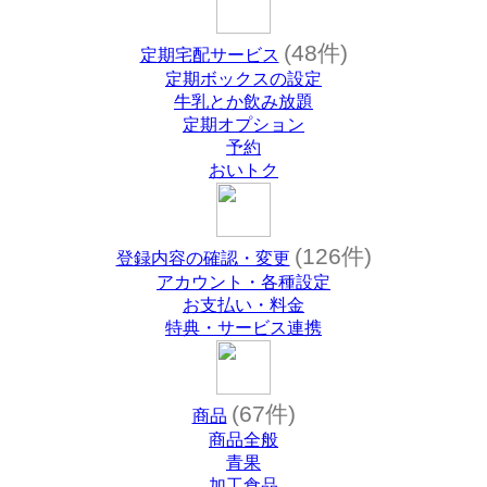
(48件)
定期宅配サービス
定期ボックスの設定
牛乳とか飲み放題
定期オプション
予約
おいトク
(126件)
登録内容の確認・変更
アカウント・各種設定
お支払い・料金
特典・サービス連携
(67件)
商品
商品全般
青果
加工食品