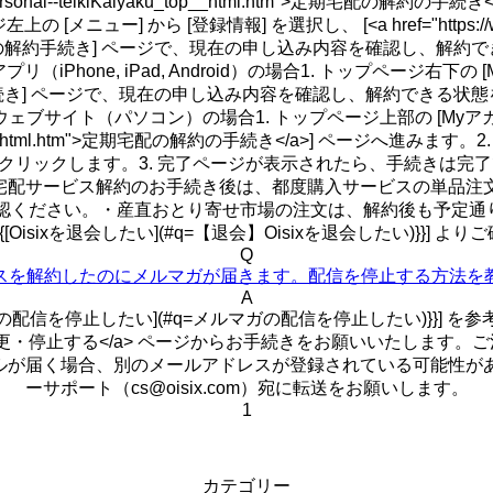
/shop.personal--teikiKaiyaku_top__html.htm">
[登録情報] を選択し、 [<a href="https://www.oisix.com
期宅配の解約手続き] ページで、現在の申し込み内容を確認し、解約
iPhone, iPad, Android）の場合1. トップページ右下の
手続き] ページで、現在の申し込み内容を確認し、解約できる状態を
サイト（パソコン）の場合1. トップページ上部の [Myアカウント
teikiKaiyaku_top__html.htm">定期宅配の解約の手続き</a>
をクリックします。3. 完了ページが表示されたら、手続きは
配サービス解約のお手続き後は、都度購入サービスの単品注文を
をご確認ください。・産直おとり寄せ市場の注文は、解約後も予定通
[Oisixを退会したい](#q=【退会】Oisixを退会したい)}}] 
Q
スを解約したのにメルマガが届きます。配信を停止する方法を
A
たい](#q=メルマガの配信を停止したい)}}] を参考に、 <a href="h
ールマガジンを変更・停止する</a> ページからお手続きをお願いい
ルが届く場合、別のメールアドレスが登録されている可能性があり
ーサポート（cs@oisix.com）宛に転送をお願いします。
1
カテゴリー