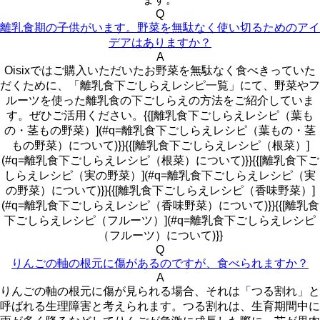
Q
離乳食期の子供がいます。野菜を無駄なく使い切るためのアイ
デアはありますか？
A
Oisixではご購入いただいたお野菜を無駄なく食べきっていた
だくために、「離乳食下ごしらえレシピ一覧」にて、野菜やフ
ルーツを使った離乳食の下ごしらえの方法をご紹介していま
す。ぜひご活用ください。{{[離乳食下ごしらえレシピ（葉も
の・茎もの野菜）](#q=離乳食下ごしらえレシピ（葉もの・茎
もの野菜）について)}}{{[離乳食下ごしらえレシピ（根菜）]
(#q=離乳食下ごしらえレシピ（根菜）について)}}{{[離乳食下ご
しらえレシピ（実の野菜）](#q=離乳食下ごしらえレシピ（実
の野菜）について)}}{{[離乳食下ごしらえレシピ（香味野菜）]
(#q=離乳食下ごしらえレシピ（香味野菜）について)}}{{[離乳食
下ごしらえレシピ（フルーツ）](#q=離乳食下ごしらえレシピ
（フルーツ）について)}}
Q
りんごの軸の根元に傷があるのですが、食べられますか？
A
りんごの軸の根元に傷が見られる場合、それは「つる割れ」と
呼ばれる生理障害と考えられます。つる割れは、生育期間中に