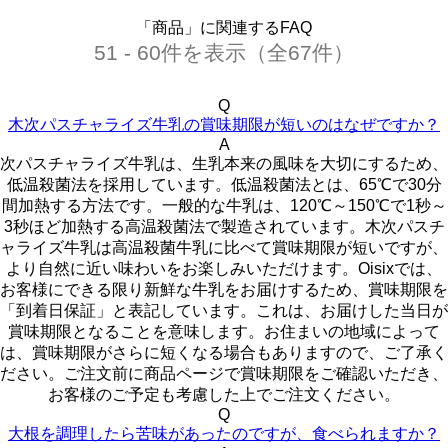
「商品」に関連するFAQ
51 - 60件を表示（全67件）
Q
木次パスチャライズ牛乳の賞味期限が短いのはなぜですか？
A
次パスチャライズ牛乳は、生乳本来の風味を大切にするため、
低温殺菌法を採用しています。低温殺菌法とは、65℃で30分
間加熱する方法です。一般的な牛乳は、120℃～150℃で1秒～
3秒ほど加熱する高温殺菌法で製造されています。木次パスチ
ャライズ牛乳は高温殺菌牛乳に比べて賞味期限が短いですが、
より自然に近い味わいをお楽しみいただけます。Oisixでは、
お客様にできる限り新鮮な牛乳をお届けするため、賞味期限を
「到着日保証」と表記しています。これは、お届けした当日が
賞味期限となることを意味します。お住まいの地域によって
は、賞味期限がさらに短くなる場合もありますので、ご了承く
ださい。ご注文前に商品ページで賞味期限をご確認いただき、
お客様のご予定も考慮した上でご注文ください。
Q
大根を調理したら苦味があったのですが、食べられますか？