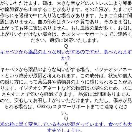
がりいただけます。鶏は、大きな音などのストレスにより卵巣
や輸卵管から出血することがあります。その血液が、たまごが
作られる過程で中に入り込む場合があります。たまご自体に問
題はありません。血の部分はタンパク質であり、そのまま召し
上がっても体に害はありません。もし血液の量が多く、お召し
上がりいただけない場合は、カスタマーサポートまでご連絡く
ださい。適切に対応いたします。
Q
キャベツから薬品のような匂いがするのですが、食べられます
か？
A
キャベツから薬品のような匂いがする場合、イソチオシアネー
トという成分が原因と考えられます。この成分は、状況や個人
の感じ方によって薬品臭や漬物臭のように感じられることがあ
ります。イソチオシアネートなどの物質は水溶性のため、水に
さらすことで匂いを軽減できます。 品質には問題ありません
ので、安心してお召し上がりいただけます。ただし、傷みが見
られる場合は、Oisixカスタマーサポートまでご連絡くださ
い。
Q
米の粒に黒く変色しているものが混ざっています。食べても大
丈夫でしょうか。