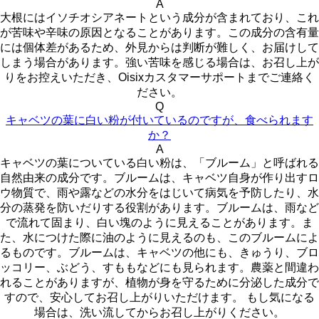
A
大根にはイソチオシアネートという成分が含まれており、これ
が苦味や辛味の原因となることがあります。この成分の含有量
には個体差があるため、外見からは判断が難しく、お届けして
しまう場合があります。強い苦味を感じる場合は、お召し上が
りをお控えいただき、Oisixカスタマーサポートまでご連絡く
ださい。
Q
キャベツの葉に白い粉が付いているのですが、食べられます
か？
A
キャベツの葉についている白い粉は、「ブルーム」と呼ばれる
自然由来の成分です。ブルームは、キャベツ自身が作り出すロ
ウ物質で、雨や露などの水分をはじいて病気を予防したり、水
分の蒸発を防いだりする役割があります。ブルームは、雨など
で流れて固まり、白い塊のように見えることがあります。ま
た、水につけた際に油のように見えるのも、このブルームによ
るものです。ブルームは、キャベツの他にも、きゅうり、ブロ
ッコリー、ぶどう、すももなどにも見られます。農薬と間違わ
れることがありますが、植物が身を守るために分泌した成分で
すので、安心してお召し上がりいただけます。 もし気になる
場合は、洗い流してからお召し上がりください。