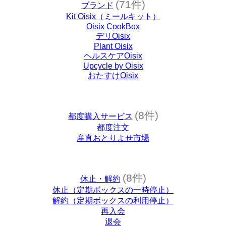
(71件)
ブランド
Kit Oisix（ミールキット）
Oisix CookBox
デリOisix
Plant Oisix
ヘルスケアOisix
Upcycle by Oisix
おたすけOisix
(8件)
都度購入サービス
都度注文
産直おとりよせ市場
(8件)
休止・解約
休止（定期ボックスの一時停止）
解約（定期ボックスの利用停止）
再入会
退会