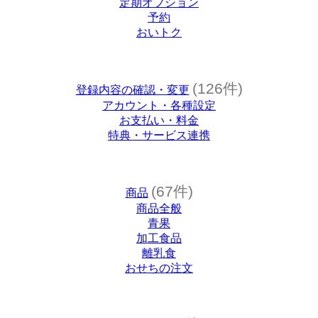
定期オプション
予約
おいトク
(126件)
登録内容の確認・変更
アカウント・各種設定
お支払い・料金
特典・サービス連携
(67件)
商品
商品全般
青果
加工食品
離乳食
おせちの注文