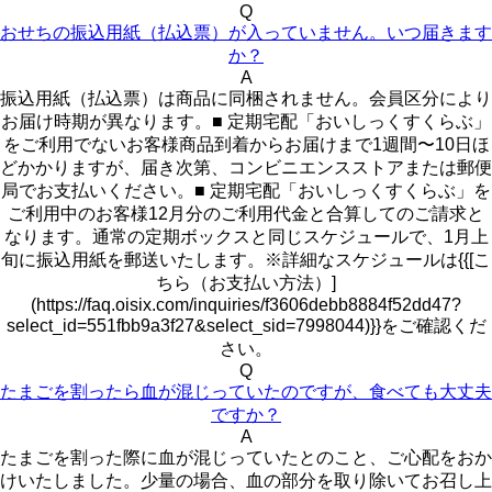
Q
おせちの振込用紙（払込票）が入っていません。いつ届きます
か？
A
振込用紙（払込票）は商品に同梱されません。会員区分により
お届け時期が異なります。■ 定期宅配「おいしっくすくらぶ」
をご利用でないお客様商品到着からお届けまで1週間〜10日ほ
どかかりますが、届き次第、コンビニエンスストアまたは郵便
局でお支払いください。■ 定期宅配「おいしっくすくらぶ」を
ご利用中のお客様12月分のご利用代金と合算してのご請求と
なります。通常の定期ボックスと同じスケジュールで、1月上
旬に振込用紙を郵送いたします。※詳細なスケジュールは{{[こ
ちら（お支払い方法）]
(https://faq.oisix.com/inquiries/f3606debb8884f52dd47?
select_id=551fbb9a3f27&select_sid=7998044)}}をご確認くだ
さい。
Q
たまごを割ったら血が混じっていたのですが、食べても大丈夫
ですか？
A
たまごを割った際に血が混じっていたとのこと、ご心配をおか
けいたしました。少量の場合、血の部分を取り除いてお召し上