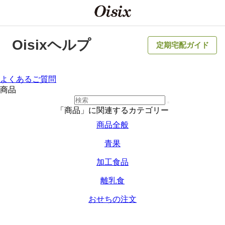
Oisixヘルプ
定期宅配ガイド
よくあるご質問
商品
「商品」に関連するカテゴリー
商品全般
青果
加工食品
離乳食
おせちの注文