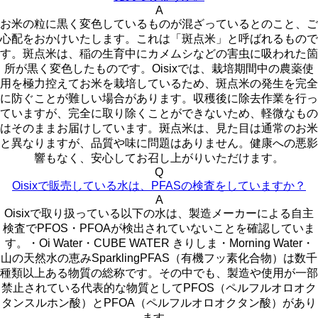
A
お米の粒に黒く変色しているものが混ざっているとのこと、ご
心配をおかけいたします。これは「斑点米」と呼ばれるもので
す。斑点米は、稲の生育中にカメムシなどの害虫に吸われた箇
所が黒く変色したものです。Oisixでは、栽培期間中の農薬使
用を極力控えてお米を栽培しているため、斑点米の発生を完全
に防ぐことが難しい場合があります。収穫後に除去作業を行っ
ていますが、完全に取り除くことができないため、軽微なもの
はそのままお届けしています。斑点米は、見た目は通常のお米
と異なりますが、品質や味に問題はありません。健康への悪影
響もなく、安心してお召し上がりいただけます。
Q
Oisixで販売している水は、PFASの検査をしていますか？
A
Oisixで取り扱っている以下の水は、製造メーカーによる自主
検査でPFOS・PFOAが検出されていないことを確認していま
す。・Oi Water・CUBE WATER きりしま・Morning Water・
山の天然水の恵みSparklingPFAS（有機フッ素化合物）は数千
種類以上ある物質の総称です。その中でも、製造や使用が一部
禁止されている代表的な物質としてPFOS（ペルフルオロオク
タンスルホン酸）とPFOA（ペルフルオロオクタン酸）があり
ます。