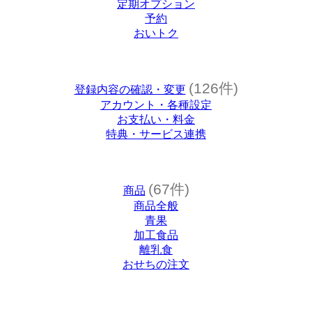
定期オプション
予約
おいトク
(126件)
登録内容の確認・変更
アカウント・各種設定
お支払い・料金
特典・サービス連携
(67件)
商品
商品全般
青果
加工食品
離乳食
おせちの注文