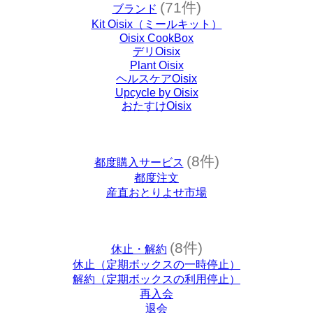
(71件)
ブランド
Kit Oisix（ミールキット）
Oisix CookBox
デリOisix
Plant Oisix
ヘルスケアOisix
Upcycle by Oisix
おたすけOisix
(8件)
都度購入サービス
都度注文
産直おとりよせ市場
(8件)
休止・解約
休止（定期ボックスの一時停止）
解約（定期ボックスの利用停止）
再入会
退会