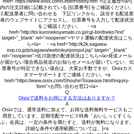
href="https://www.oisix.com/OrderHistory.htm">注文履歴</a>]
内の注文詳細に記載されている [伝票番号] をご確認ください。
2.配送業者に問い合わせる 下記リンクから、該当する配送業
者のウェブサイトにアクセスし、伝票番号を入力して配送状況
をご確認ください。 ・<a
href="http://toi.kuronekoyamato.co.jp/cgi-bin/tneko?init"
target="_blank" rel="noopener">ヤマト運輸の配達状況はこち
ら</a> ・<a href="http://k2k.sagawa-
exp.co.jp/p/sagawa/web/okurijoinput.jsp" target="_blank"
rel="noopener">佐川急便の配達状況はこちら</a>発送メール
が届かない場合商品発送のお知らせメールが届いていない、伝
票番号が特定できない場合は、大変お手数ですが、Oisixカス
タマーサポートまでご連絡ください。<a
href="https://www.oisix.com/ShouhinToiawase.htm#inquiry-
form">お問い合わせ窓口</a>
Q
Oisixで送料をお得にする方法はありますか？
A
Oisixでは、通常送料に加えて、お得な送料無料サービスもご
用意しています。定期宅配サービス特典「おいしっくすくら
ぶ」会員は、一定の条件を満たすと、送料が無料になります。
詳細な条件や適用範囲については、[<a