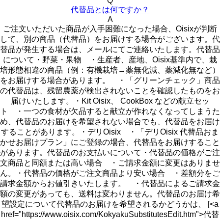
Q
代替品とは何ですか？
A
ご注文いただいた商品が入手困難になった場合、Oisixが判断
して、別の商品（代替品）をお届けする場合がございます。代
替品が発生する場合は、メールにてご連絡いたします。代替品
について・野菜・果物 ・生産者、産地、Oisix基準内で、栽
培形態相違の商品（例：有機栽培→薬無化減、薬減化無など）
をお届けする場合があります。 ・「グリーンチェック」商品
の代替品は、残留農薬が検出されないことを確認したものをお
届けいたします。・Kit Oisix、 CookBox などの献立セッ
ト ・一つの食材が欠品すると献立が作れなくなってしまうた
め、代替品のお届けを希望されない場合でも、代替品をお届け
することがあります。・デリOisix ・「デリOisix 代替品おま
かせお届けプラン」にご登録の場合、代替品をお届けすること
があります。代替品のお支払いについて・代替品の価格がご注
文商品と同額または高い場合 ・ご請求金額に変更はありませ
ん。・代替品の価格がご注文商品より安い場合 ・差額分をご
請求金額からお値引きいたします。 ・代替品によるご請求金
額の変更があっても、送料は変わりません。代替品のお届け希
望設定について代替品のお届けを希望されるかどうかは、 [<a
href="https://www.oisix.com/KokyakuSubstitutesEdit.htm">代替