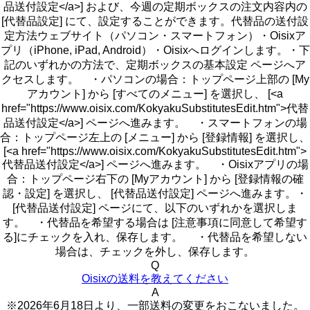
品送付設定</a>] および、今週の定期ボックスの注文内容内の
[代替品設定] にて、設定することができます。代替品の送付設
定方法ウェブサイト（パソコン・スマートフォン）・Oisixア
プリ（iPhone, iPad, Android）・Oisixへログインします。・下
記のいずれかの方法で、定期ボックスの基本設定 ページへア
クセスします。 ・パソコンの場合：トップページ上部の [My
アカウント] から [すべてのメニュー] を選択し、 [<a
href="https://www.oisix.com/KokyakuSubstitutesEdit.htm">代替
品送付設定</a>] ページへ進みます。 ・スマートフォンの場
合：トップページ左上の [メニュー] から [登録情報] を選択し、
[<a href="https://www.oisix.com/KokyakuSubstitutesEdit.htm">
代替品送付設定</a>] ページへ進みます。 ・Oisixアプリの場
合：トップページ右下の [Myアカウント] から [登録情報の確
認・設定] を選択し、 [代替品送付設定] ページへ進みます。・
[代替品送付設定] ページにて、以下のいずれかを選択しま
す。 ・代替品を希望する場合は [注意事項に同意して希望す
る]にチェックを入れ、保存します。 ・代替品を希望しない
場合は、チェックを外し、保存します。
Q
Oisixの送料を教えてください
A
※2026年6月18日より、一部送料の変更をおこないました。