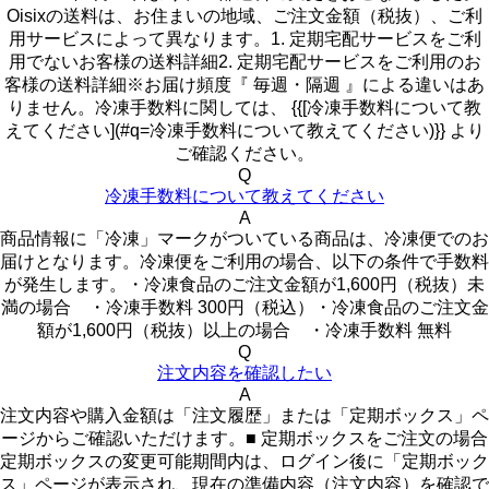
Oisixの送料は、お住まいの地域、ご注文金額（税抜）、ご利
用サービスによって異なります。1. 定期宅配サービスをご利
用でないお客様の送料詳細2. 定期宅配サービスをご利用のお
客様の送料詳細※お届け頻度『 毎週・隔週 』による違いはあ
りません。冷凍手数料に関しては、 {{[冷凍手数料について教
えてください](#q=冷凍手数料について教えてください)}} より
ご確認ください。
Q
冷凍手数料について教えてください
A
商品情報に「冷凍」マークがついている商品は、冷凍便でのお
届けとなります。冷凍便をご利用の場合、以下の条件で手数料
が発生します。・冷凍食品のご注文金額が1,600円（税抜）未
満の場合 ・冷凍手数料 300円（税込）・冷凍食品のご注文金
額が1,600円（税抜）以上の場合 ・冷凍手数料 無料
Q
注文内容を確認したい
A
注文内容や購入金額は「注文履歴」または「定期ボックス」ペ
ージからご確認いただけます。■ 定期ボックスをご注文の場合
定期ボックスの変更可能期間内は、ログイン後に「定期ボック
ス」ページが表示され、現在の準備内容（注文内容）を確認で