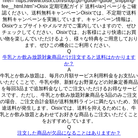
href="https://www.oisix.com/shop.g6--guide--guide_shipping-
fee__html.htm">Oisix 定期宅配ガイド 送料</a>] ページをご確
認ください。送料無料キャンペーンOisixでは、不定期で送料
無料キャンペーンを実施しています。キャンペーン情報は、
Oisixウェブサイトやメルマガでご案内していますので、ぜひ
チェックしてください。Oisixでは、お客様により快適にお買
い物を楽しんでいただけるよう、様々な特典をご用意しており
ます。ぜひこの機会にご利用ください。
Q
牛乳とか飲み放題対象商品だけ注文すると送料はかかります
か？
A
牛乳とか飲み放題は、毎月の月額サービス利用料金をお支払い
いただくことで、牛乳や卵、新鮮なお野菜などの対象定番商品
を毎回3品まで追加料金なしでご注文いただけるお得なサービ
スです。ただし、牛乳とか飲み放題対象商品を3品のみご注文
の場合、ご注文合計金額が送料無料ラインに満たないため、別
途送料が発生します。Oisixでは、送料を抑えるためにも、牛
乳とか飲み放題とあわせてお好きな商品もご注文いただくこと
をおすすめしています。
Q
注文した商品が欠品になることはありますか？