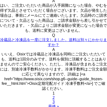
A
はい、ご注文いただいた商品が入手困難になった場合、やむを
得ず欠品とさせていただく場合がございます。欠品が発生した
場合は、事前にメールにてご連絡いたします。欠品時のご請求
について・欠品となった商品は、ご請求金額から差し引かせて
いただきます。・欠品によりご請求金額が変更になった場合で
も、送料に変更はございません。
Q
冷蔵品と冷凍品を一度に注文しました。送料は別々にかかりま
すか？
A
いいえ、Oisixでは冷蔵品と冷凍品を同時にご注文いただいて
も、送料は1回分のみです。送料を個別に頂戴することはあり
ませんのでご安心ください。ただし、冷凍品が含まれるご注文
には、別途冷凍手数料がかかります。冷凍手数料はご注文金額
に応じて異なりますので、詳細は [<a
href="https://www.oisix.com/shop.g6--guide--guide_frozen-
fee__html.htm">Oisix定期宅配ガイド 冷凍手数料</a>] でご確
認ください。
1
2
3
最後 »