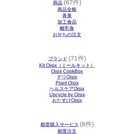
(67件)
商品
商品全般
青果
加工食品
離乳食
おせちの注文
(71件)
ブランド
Kit Oisix（ミールキット）
Oisix CookBox
デリOisix
Plant Oisix
ヘルスケアOisix
Upcycle by Oisix
おたすけOisix
(8件)
都度購入サービス
都度注文