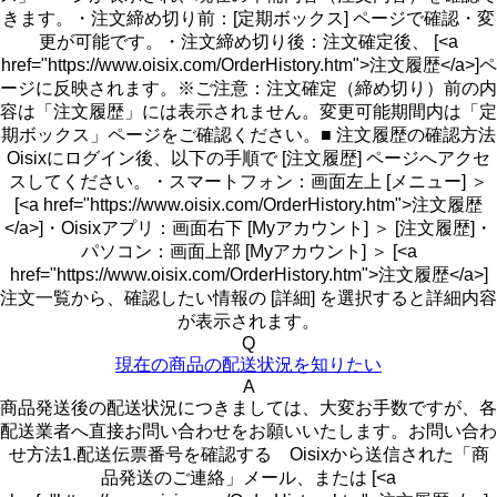
きます。・注文締め切り前：[定期ボックス] ページで確認・変
更が可能です。・注文締め切り後：注文確定後、 [<a
href="https://www.oisix.com/OrderHistory.htm">注文履歴</a>]ペ
ージに反映されます。※ご注意：注文確定（締め切り）前の内
容は「注文履歴」には表示されません。変更可能期間内は「定
期ボックス」ページをご確認ください。■ 注文履歴の確認方法
Oisixにログイン後、以下の手順で [注文履歴] ページへアクセ
スしてください。・スマートフォン：画面左上 [メニュー] ＞
[<a href="https://www.oisix.com/OrderHistory.htm">注文履歴
</a>]・Oisixアプリ：画面右下 [Myアカウント] ＞ [注文履歴]・
パソコン：画面上部 [Myアカウント] ＞ [<a
href="https://www.oisix.com/OrderHistory.htm">注文履歴</a>]
注文一覧から、確認したい情報の [詳細] を選択すると詳細内容
が表示されます。
Q
現在の商品の配送状況を知りたい
A
商品発送後の配送状況につきましては、大変お手数ですが、各
配送業者へ直接お問い合わせをお願いいたします。お問い合わ
せ方法1.配送伝票番号を確認する Oisixから送信された「商
品発送のご連絡」メール、または [<a